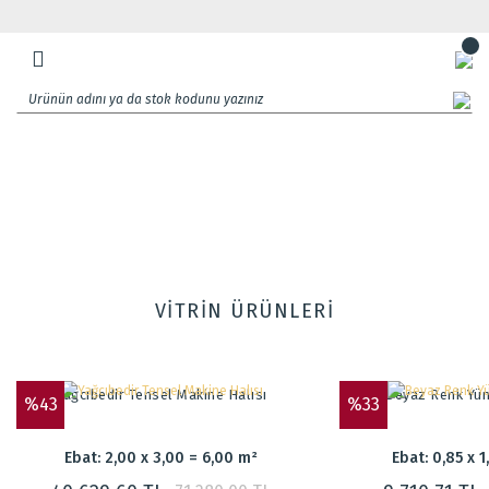
VİTRİN ÜRÜNLERİ
Yağcıbedir Tensel Makine Halısı
Beyaz Renk Yün
%43
%33
Ebat: 2,00 x 3,00 = 6,00 m²
Ebat: 0,85 x 1