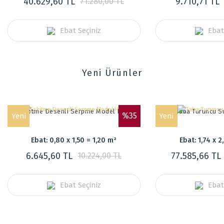
40.629,60 TL
9.710,71 TL
71.280,00 TL
Ebat Seçiniz
Ebat
Yeni Ürünler
Eskitme Desenli Serpme Model Halı
Taba Turuncu Su
%35
Yeni
Yeni
Ebat: 0,80 x 1,50 = 1,20 m²
Ebat: 1,74 x 2
6.645,60 TL
77.585,66 TL
10.224,00 TL
Ebat Seçiniz
Ebat