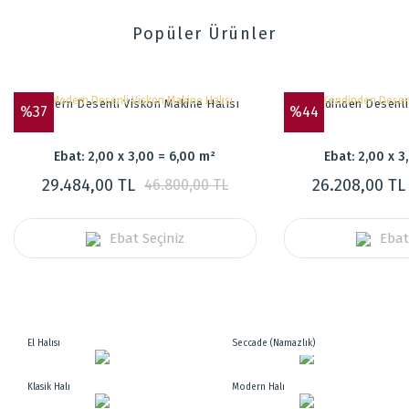
Popüler Ürünler
Modern Desenli Viskon Makine Halısı
Kendinden Desenli
%37
%44
Ebat: 2,00 x 3,00 = 6,00 m²
Ebat: 2,00 x 3
29.484,00 TL
26.208,00 TL
46.800,00 TL
Ebat Seçiniz
Ebat
El Halısı
Seccade (Namazlık)
Klasik Halı
Modern Halı