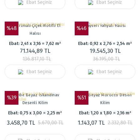
Ebat Seçiniz
Ebat Seçiniz
Kabartmalı Çiçek Motifli El
Kayseri Yahyalı Halısı
%48
%46
Halısı
Ebat: 2,41 x 3,16 = 7,62 m²
Ebat: 0,92 x 2,76 = 2,54 m²
71.144,89 TL
19.545,30 TL
136.817,10 TL
36.195,00 TL
Ebat Seçiniz
Ebat Seçiniz
Pembe Beyaz İskandinav
Mavi Beyaz Morocco Desen
%39
%51
Desenli Kilim
Kilim
Ebat: 0,75 x 3,00 = 2,25 m²
Ebat: 1,20 x 1,80 = 2,16 m²
3.458,70 TL
1.143,07 TL
5.670,00 TL
2.332,80 TL