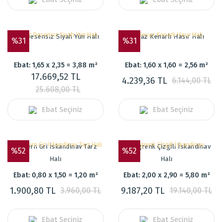
Düz Desensiz Siyah Yün Halı
Beyaz Kenarlı Hasır Halı
%31
%31
Ebat: 1,65 x 2,35 = 3,88 m²
Ebat: 1,60 x 1,60 = 2,56 m²
17.669,52 TL
4.239,36 TL
6.144,00 TL
25.608,00 TL
Ebat Seçiniz
Ebat Seçiniz
Modern Gri İskandinav Tarz
Renagrenk Çizgili İskandinav
%52
%52
Halı
Halı
Ebat: 0,80 x 1,50 = 1,20 m²
Ebat: 2,00 x 2,90 = 5,80 m²
1.900,80 TL
9.187,20 TL
3.960,00 TL
19.140,00 TL
Ebat Seçiniz
Ebat Seçiniz