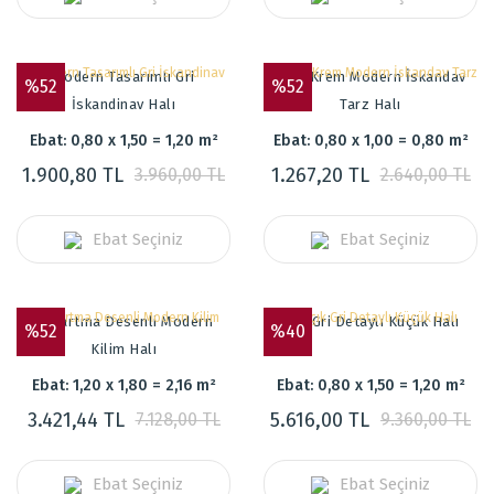
Modern Tasarımlı Gri
Mavi Krem Modern İskandav
%52
%52
İskandinav Halı
Tarz Halı
Ebat: 0,80 x 1,50 = 1,20 m²
Ebat: 0,80 x 1,00 = 0,80 m²
1.900,80 TL
1.267,20 TL
3.960,00 TL
2.640,00 TL
Ebat Seçiniz
Ebat Seçiniz
Kabartma Desenli Modern
Açık Gri Detaylı Küçük Halı
%52
%40
Kilim Halı
Ebat: 1,20 x 1,80 = 2,16 m²
Ebat: 0,80 x 1,50 = 1,20 m²
3.421,44 TL
5.616,00 TL
7.128,00 TL
9.360,00 TL
Ebat Seçiniz
Ebat Seçiniz