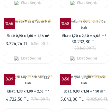
Ebat Seçiniz
Ebat Seçiniz
Kahve Ayağa Masaj Yapan Halı
Hasır Dokuma Görünümlü Deri
%46
%48
Halı
Ebat: 0,90 x 1,60 = 1,44 m²
Ebat: 1,70 x 2,40 = 4,08 m²
30.232,80 TL
3.324,24 TL
6.156,00 TL
58.140,00 TL
Ebat Seçiniz
Ebat Seçiniz
Yumuşak Koyu Renk Shaggy
Mavi Beyaz Çizgili Yün İpek
%39
%56
Halı
Halı
Ebat: 1,33 x 1,90 = 2,53 m²
Ebat: 0,93 x 1,61 = 1,50 m²
4.722,50 TL
5.643,00 TL
7.741,80 TL
12.825,00 TL