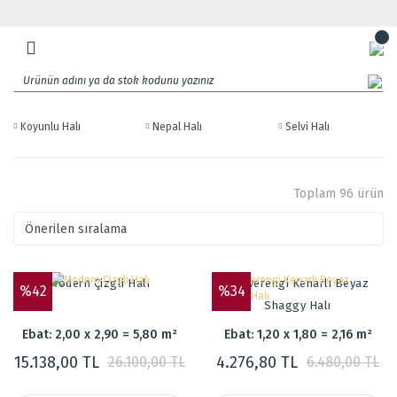
Koyunlu Halı
Nepal Halı
Selvi Halı
Toplam 96 ürün
Modern Çizgli Halı
Kahverengi Kenarlı Beyaz
%42
%34
Shaggy Halı
Ebat: 2,00 x 2,90 = 5,80 m²
Ebat: 1,20 x 1,80 = 2,16 m²
15.138,00 TL
4.276,80 TL
26.100,00 TL
6.480,00 TL