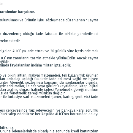
ir.
tarafından karşılanır.
imde bulunulması ve ürünün işbu sözleşmede düzenlenen "Cayma
 düzenlemiş olduğu iade faturası ile birlikte gönderilmesi
gerekmektedir.
lgeleri ALICI’ ya iade etmek ve 20 günlük süre içerisinde malı
ICI’ nın zararlarını tazmin etmekle yükümlüdür. Ancak cayma
ğildir.
a faydalanılan indirim miktarı iptal edilir.
ve bikini altları, makyaj malzemeleri, tek kullanımlık ürünler,
an ambalajı açıldığı takdirde iade edilmesi sağlık ve hijyen
rünler, Abonelik sözleşmesi kapsamında sağlananlar dışında,
imaddi mallar, ile ses veya görüntü kayıtlarının, kitap, dijital
fından açılmış olması halinde iadesi Yönetmelik gereği mümkün
ası da Yönetmelik gereği mümkün değildir.
 ile kırtasiye sarf malzemeleri (toner, kartuş, şerit vb.) iade
eşmesi çerçevesinde faiz ödeyeceğini ve bankaya karşı sorumlu
I’dan talep edebilir ve her koşulda ALICI’nın borcundan dolayı
lirsiniz.
z. Online ödemelerinizde siparişiniz sonunda kredi kartınızdan