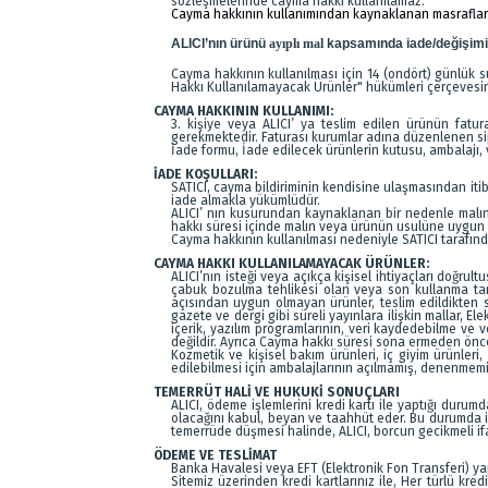
sözleşmelerinde cayma hakkı kullanılamaz.
Cayma hakkının kullanımından kaynaklanan masraflar ürü
ALICI’nın
ürünü
ayıplı mal
kapsamında iade/değişimi
Cayma hakkının kullanılması için 14 (ondört) günlük 
Hakkı Kullanılamayacak Ürünler" hükümleri çerçevesind
CAYMA HAKKININ KULLANIMI:
3. kişiye veya ALICI’ ya teslim edilen ürünün fatu
gerekmektedir. Faturası kurumlar adına düzenlenen si
İade formu, İade edilecek ürünlerin kutusu, ambalajı, v
İADE KOŞULLARI:
SATICI, cayma bildiriminin kendisine ulaşmasından itib
iade almakla yükümlüdür.
ALICI’ nın kusurundan kaynaklanan bir nedenle malın
hakkı süresi içinde malın veya ürünün usulüne uygun 
Cayma hakkının kullanılması nedeniyle SATICI tarafınd
CAYMA HAKKI KULLANILAMAYACAK ÜRÜNLER:
ALICI’nın isteği veya açıkça kişisel ihtiyaçları doğrul
çabuk bozulma tehlikesi olan veya son kullanma tarih
açısından uygun olmayan ürünler, teslim edildikten 
gazete ve dergi gibi süreli yayınlara ilişkin mallar, El
içerik, yazılım programlarının, veri kaydedebilme ve 
değildir. Ayrıca Cayma hakkı süresi sona ermeden önce,
Kozmetik ve kişisel bakım ürünleri, iç giyim ürünleri,
edilebilmesi için ambalajlarının açılmamış, denenmemi
TEMERRÜT HALİ VE HUKUKİ SONUÇLARI
ALICI, ödeme işlemlerini kredi kartı ile yaptığı duru
olacağını kabul, beyan ve taahhüt eder. Bu durumda il
temerrüde düşmesi halinde, ALICI, borcun gecikmeli ifa
ÖDEME VE TESLİMAT
Banka Havalesi veya EFT (Elektronik Fon Transferi) 
Sitemiz üzerinden kredi kartlarınız ile, Her türlü kr