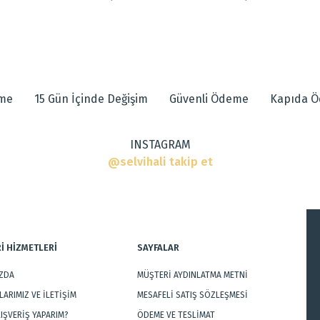
eme
15 Gün İçinde Değişim
Güvenli Ödeme
Kapıda 
INSTAGRAM
@selvihali takip et
İ HİZMETLERİ
SAYFALAR
IZDA
MÜŞTERİ AYDINLATMA METNİ
ARIMIZ VE İLETİŞİM
MESAFELİ SATIŞ SÖZLEŞMESİ
LIŞVERİŞ YAPARIM?
ÖDEME VE TESLİMAT