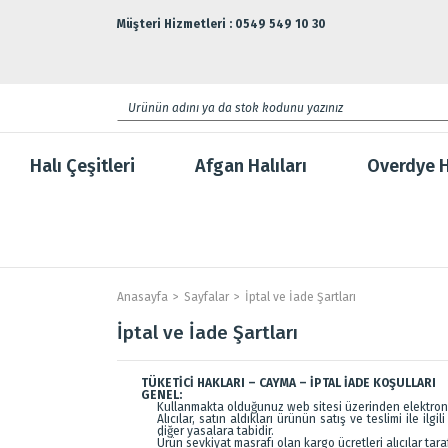
Müşteri Hizmetleri : 0549 549 10 30
Halı Çeşitleri
Afgan Halıları
Overdye H
Anasayfa
Sayfalar
İptal ve İade Şartları
İptal ve İade Şartları
TÜKETİCİ HAKLARI – CAYMA – İPTAL İADE KOŞULLARI
GENEL:
Kullanmakta olduğunuz web sitesi üzerinden elektronik
Alıcılar, satın aldıkları ürünün satış ve teslimi ile 
diğer yasalara tabidir.
Ürün sevkiyat masrafı olan kargo ücretleri alıcılar tar