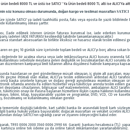
n bedeli 8000 TL ve üstü ise SATICI ' Ya Ürün bedeli 8000 TL alti ise ALICI'Ya aitt
nin söz konusu olması durumunda, doğan kargo ve teslimat masrafları
SATICI
süre içinde SATICI' ya iadeli taahhütlü posta, faks veya eposta ile yazılı bildir
e kullanılmamış olması şarttır.
rası, (İade edilmek istenen ürünün faturası kurumsal ise, iade ederken kurumun
pariş iadeleri İADE FATURASI kesilmediği takdirde tamamlanamayacaktır.)
arsa standart aksesuarları ile birlikte eksiksiz ve hasarsız olarak teslim edilmesi 
aren en geç 10 günlük süre içerisinde toplam bedeli ve ALICI’yı borç altına sokan be
 değerinde bir azalma olursa veya iade imkânsızlaşırsa ALICI kusuru oranında SAT
kullanılması sebebiyle meydana gelen değişiklik ve bozulmalardan ALICI sorumlu de
an düzenlenen kampanya limit tutarının altına düşülmesi halinde kampanya kapsamınd
tusunda hazırlanan ve geri gönderilmeye müsait olmayan, iç giyim alt parçaları, mayo 
i geçme ihtimali olan mallar, ALICI’ya teslim edilmesinin ardından ALICI tarafınd
sonra başka ürünlerle karışan ve doğası gereği ayrıştırılması mümkün olmayan ü
ektronik ortamda anında ifa edilen hizmetler veya tüketiciye anında teslim edilen gayr
veri depolama cihazlarının, bilgisayar sarf malzemelerinin, ambalajının ALICI tara
 tüketicinin onayı ile ifasına başlanan hizmetlere ilişkin cayma hakkının kullanılm
 mayo, bikini, kitap, kopyalanabilir yazılım ve programlar, DVD, VCD, CD ve kasetler
ş, bozulmamış ve kullanılmamış olmaları gerekir.
mda temerrüde düştüğü takdirde, kart sahibi banka ile arasındaki kredi kartı sözl
gili banka hukuki yollara başvurabilir; doğacak masrafları ve vekâlet ücretini ALIC
sından dolayı SATICI’nın uğradığı zarar ve ziyanını ödeyeceğini kabul eder.
yaparak, TR93 0006 2000 3560 0006 2990 66 Garanti bankası hesabımıza (TL) yapabi
edi kartınıza online tek ödeme ya da online taksit imkânlarından yararlanabilirsini