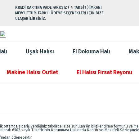
KREDİ KARTINA VADE FARKSIZ ( 4 TAKSİT ) İMKANI
MEVCUTTUR. FARKLI ÖDEME SEÇENEKLERİ İÇİN BİZE
ULAŞABİLİRSİNİZ.
alı
Uşak Halısı
El Dokuma Halı
Mak
Makine Halısı Outlet
El Halısı Fırsat Reyonu
 ortamda sipariş verdiğiniz takdirde, size sunulan ön bilgilendirme formunu ve mesa
ilgili olarak 6502 sayılı Tüketicinin Korunması Hakkında Kanun ve Mesafeli Sözleşmel
afından ödenecektir.