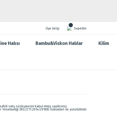
Üye Girişi
Sepetim
ine Halısı
Bambu&Viskon Halılar
Kilim
feli satış sözleşmesini kabul etmiş sayılırsınız.
er Yönetmeliği (RG:27.11.2014/29188) hükümleri ile yürürlükteki