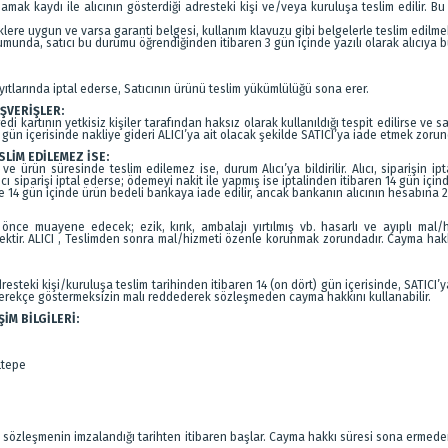
mak kaydı ile alıcının gösterdiği adresteki kişi ve/veya kuruluşa teslim edilir. Bu
eliklere uygun ve varsa garanti belgesi, kullanım klavuzu gibi belgelerle teslim edilm
munda, satıcı bu durumu öğrendiğinden itibaren 3 gün içinde yazılı olarak alıcıya 
yıtlarında iptal ederse, Satıcının ürünü teslim yükümlülüğü sona erer.
IŞVERİŞLER:
di kartının yetkisiz kişiler tarafından haksız olarak kullanıldığı tespit edilirse ve 
gün içerisinde nakliye gideri ALICI’ya ait olacak şekilde SATICI’ya iade etmek zorun
İM EDİLEMEZ İSE:
 ürün süresinde teslim edilemez ise, durum Alıcı’ya bildirilir. Alıcı, siparişin ip
ıcı siparişi iptal ederse; ödemeyi nakit ile yapmış ise iptalinden itibaren 14 gün içi
ne 14 gün içinde ürün bedeli bankaya iade edilir, ancak bankanın alıcının hesabına 2-
nce muayene edecek; ezik, kırık, ambalajı yırtılmış vb. hasarlı ve ayıplı mal/h
ktir. ALICI , Teslimden sonra mal/hizmeti özenle korunmak zorundadır. Cayma hakkı
esteki kişi/kuruluşa teslim tarihinden itibaren 14 (on dört) gün içerisinde, SATICI’ya
gerekçe göstermeksizin malı reddederek sözleşmeden cayma hakkını kullanabilir.
ŞİM BİLGİLERİ:
ltepe
süre sözleşmenin imzalandığı tarihten itibaren başlar. Cayma hakkı süresi sona ermed