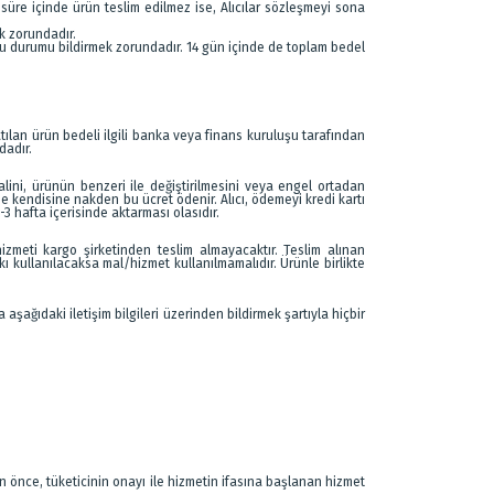
 süre içinde ürün teslim edilmez ise, Alıcılar sözleşmeyi sona
ek zorundadır.
bu durumu bildirmek zorundadır. 14 gün içinde de toplam bedel
satılan ürün bedeli ilgili banka veya finans kuruluşu tarafından
dadır.
talini, ürünün benzeri ile değiştirilmesini veya engel ortadan
nde kendisine nakden bu ücret ödenir. Alıcı, ödemeyi kredi kartı
3 hafta içerisinde aktarması olasıdır.
izmeti kargo şirketinden teslim almayacaktır. Teslim alınan
 kullanılacaksa mal/hizmet kullanılmamalıdır. Ürünle birlikte
 aşağıdaki iletişim bilgileri üzerinden bildirmek şartıyla hiçbir
en önce, tüketicinin onayı ile hizmetin ifasına başlanan hizmet