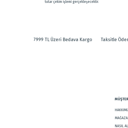
tutar çekim işlemi gerçekleşecektir.
7999 TL Üzeri Bedava Kargo
Taksitle Öd
MÜŞTER
HAKKIM
MAĞAZAL
NASIL A