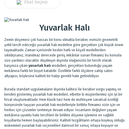
Ebat Seçiniz
Yuvarlak Halı
Zemin döşemesi çok hassas bir konu olmakla beraber, evinizin geometrik
şekli tercih edeceğiz yuvarlak halı modeline göre gerçekten çok büyük önem
taşımaktadır. Zaman içerisinde keskin hatlı ve köşeli modellerden
sıkıldıysanız, inanılmaz derecede geniş imkânlar sunan firmamız bu konuda
size yardımcı olacaktır. Alışılmışın dışında olağanüstü bir tercih olarak
karşınıza çıkan
yuvarlak halı
modelleri, gerçekten bulunduğu yaşam
mekânına farklı bir boyut katabilir. Özellikle farklı ölçülere sahip salon
altyapısı, böylesine kaliteli bir halıyı gerekli hale getirebiliyor.
Burada standart uygulamaların dışında kalitesi ile beraber vurgu yapmış ve
kendini göstermiş yuvarlak halı modelleri, elbette ki müşterilerimiz için iyi bir
fırsat oluşturmaktadır. Hem klasik tarz hem de muhteşem sanatsal özelliği
bünyesinde taşıyan yuvarlak halı modelleriyle birlikte firmamız sizin için ve
herkes için çözümler üretmeye devam ediyor. İnsanların değişken yaşam
mekânına uyumlu hale tercihleri ile birlikte döşeme işlemine en sağlıklı
koşullarda hemen başlayabilirsiniz. Kaliteli tezgâhların ortaya koymuş olduğu
mükemmel yuvarlak halı seçenekleri dairesel bir sonuç ortaya koyuyor ve