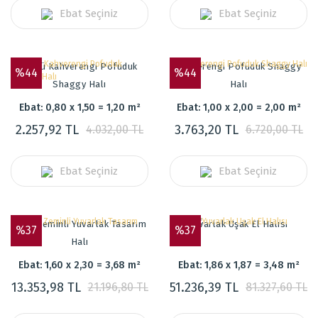
Ebat Seçiniz
Ebat Seçiniz
Sütlü Kahverengi Pofuduk
Kahverengi Pofuduk Shaggy
%44
%44
Shaggy Halı
Halı
Ebat: 0,80 x 1,50 = 1,20 m²
Ebat: 1,00 x 2,00 = 2,00 m²
2.257,92 TL
3.763,20 TL
4.032,00 TL
6.720,00 TL
Ebat Seçiniz
Ebat Seçiniz
Koyu Zeminli Yuvarlak Tasarım
Yuvarlak Uşak El Halısı
%37
%37
Halı
Ebat: 1,60 x 2,30 = 3,68 m²
Ebat: 1,86 x 1,87 = 3,48 m²
13.353,98 TL
51.236,39 TL
21.196,80 TL
81.327,60 TL