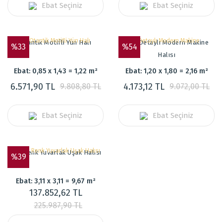
Ebat Seçiniz
Ebat Seçiniz
Otantik Motifli Yün Halı
Sarı Detaylı Modern Makine
%33
%54
Halısı
Ebat: 0,85 x 1,43 = 1,22 m²
Ebat: 1,20 x 1,80 = 2,16 m²
6.571,90 TL
4.173,12 TL
9.808,80 TL
9.072,00 TL
Ebat Seçiniz
Ebat Seçiniz
Açık Renk Yuvarlak Uşak Halısı
%39
Ebat: 3,11 x 3,11 = 9,67 m²
137.852,62 TL
225.987,90 TL