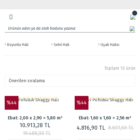
Koyunlu Halı
Selvi Halı
Uşak Halısı
Toplam 13 ürün
Gri Pofuduk Shaggy Halı
Açık Gri Pofuduk Shaggy Halı
%44
%44
Ebat: 2,00 x 2,90 = 5,80 m²
Ebat: 1,60 x 1,60 = 2,56 m²
10.913,28 TL
4.816,90 TL
8.601,60 TL
19.488,00 TL