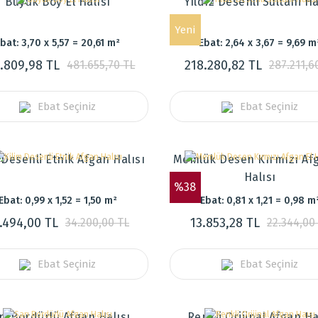
Büyük Boy El Halısı
Yıldız Desenli Sultani Ha
Yeni
bat: 3,70 x 5,57 = 20,61 m²
Ebat: 2,64 x 3,67 = 9,69 m
.809,98 TL
218.280,82 TL
481.655,70 TL
287.211,6
Ebat Seçiniz
Ebat Seçiniz
 Desenli Etnik Afgan Halısı
Memlük Desen Kırmızı Afg
Halısı
%38
Ebat: 0,99 x 1,52 = 1,50 m²
Ebat: 0,81 x 1,21 = 0,98 m
.494,00 TL
13.853,28 TL
34.200,00 TL
22.344,00
Ebat Seçiniz
Ebat Seçiniz
rı Bordürlü Afgan Halısı
Renkli Orijinal Afgan Ha