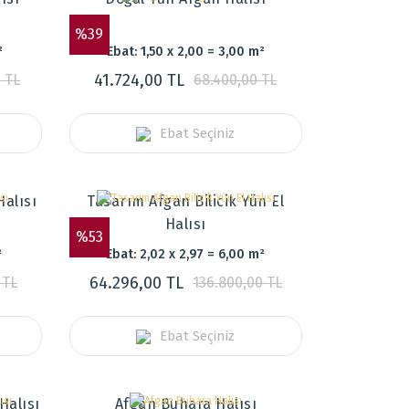
%39
²
Ebat: 1,50 x 2,00 = 3,00 m²
41.724,00 TL
 TL
68.400,00 TL
Ebat Seçiniz
Halısı
Tasarım Afgan Bilicik Yün El
Halısı
%53
²
Ebat: 2,02 x 2,97 = 6,00 m²
64.296,00 TL
 TL
136.800,00 TL
Ebat Seçiniz
Halısı
Afgan Buhara Halısı