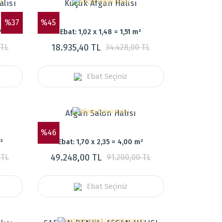
alısı
Küçük Afgan Halısı
%37
%45
²
Ebat: 1,02 x 1,48 = 1,51 m²
18.935,40 TL
 TL
34.428,00 TL
Ebat Seçiniz
Afgan Salon Halısı
%46
²
Ebat: 1,70 x 2,35 = 4,00 m²
49.248,00 TL
 TL
91.200,00 TL
Ebat Seçiniz