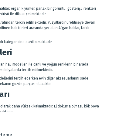
halılar; organik yünler, parlak bir görüntü, gösterişli renkleri
üntüsü ile dikkat çekmektedir.
fından tercih edilmektedir. Yüzyıllardır üretilmeye devam
nen halı türleri arasında yer alan Afgan halılar, farklı
lı kategorisine dahil olmaktadır.
leri
an halı modelleri ile canlı ve yoğun renklerin bir arada
 mobilyalarda tercih edilmektedir.
dellerini tercih ederken evin diğer aksesuarlarını sade
mekanın gözde parçası olacaktır.
arı
s olarak daha yüksek kalmaktadır. El dokuma olması, kök boya
maktadır.
işçiliği ile üretilen Afgan halıları, kaliteli ipliklerden
lıcıların beğenisine sunulur.
Ödeme