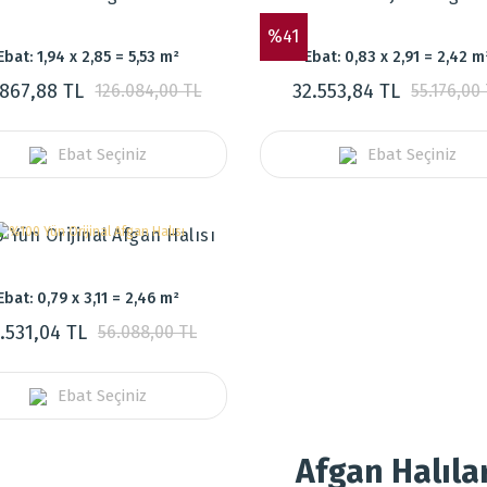
%41
Ebat: 1,94 x 2,85 = 5,53 m²
Ebat: 0,83 x 2,91 = 2,42 m
.867,88 TL
32.553,84 TL
126.084,00 TL
55.176,00
Ebat Seçiniz
Ebat Seçiniz
 Yün Orijinal Afgan Halısı
Ebat: 0,79 x 3,11 = 2,46 m²
.531,04 TL
56.088,00 TL
Ebat Seçiniz
Afgan Halılar