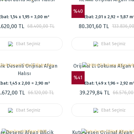
%40
Ebat: 1,54 x 1,95 = 3,00 m²
Ebat: 2,01 x 2,92 = 5,87 m
.620,00 TL
80.301,60 TL
68.400,00 TL
133.836,00
Ebat Seçiniz
Ebat Seçiniz
sik Desenli Orijinal Afgan
Orijinal El Dokuma Afgan 
Halısı
%41
Ebat: 1,45 x 2,00 = 2,90 m²
Ebat: 1,49 x 1,96 = 2,92 m
.672,00 TL
39.279,84 TL
66.120,00 TL
66.576,00
Ebat Seçiniz
Ebat Seçiniz
rı Desenli Afgan Bilicik
Kutu Desen Orijinal Afgan 