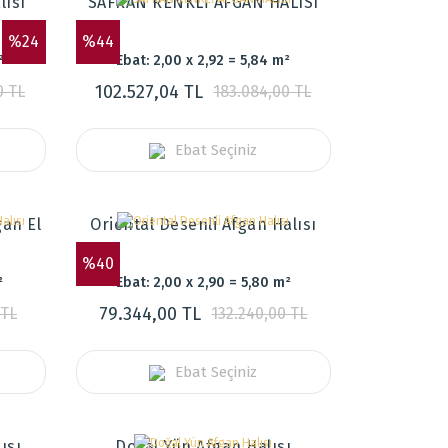
lısı
SAFRAN RENKLİ AFGAN HALISI
%24
%44
²
Ebat: 2,00 x 2,92 = 5,84 m²
102.527,04 TL
0 TL
183.084,00 TL
Ebat Seçiniz
an El
Oriental Desenli Afgan Halısı
%40
²
Ebat: 2,00 x 2,90 = 5,80 m²
79.344,00 TL
 TL
132.240,00 TL
Ebat Seçiniz
ısı
Doğal Yün Afgan Halısı