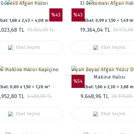
Göbekli Afgan Halısı
El Dokuması Afgan Hal
%43
%43
Ebat: 1,68 x 2,43 = 4,08 m²
Ebat: 0,99 x 1,50 = 1,49 m
.023,68 TL
19.364,04 TL
93.024,00 TL
33.972,00
Ebat Seçiniz
Ebat Seçiniz
n Makina Halısı Kapiçino
Siyah Beyaz Afgan Yıldız D
Makina Halısı
%54
Ebat: 0,80 x 1,50 = 1,20 m²
Ebat: 1,60 x 2,30 = 3,68 m
.952,80 TL
9.648,96 TL
6.480,00 TL
20.976,00
Ebat Seçiniz
Ebat Seçiniz