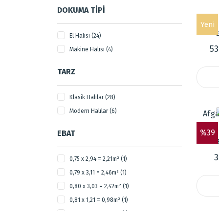
DOKUMA TIPI
Yeni
El Halısı (24)
53
Makine Halısı (4)
TARZ
Klasik Halılar (28)
Modern Halılar (6)
Afga
%39
EBAT
3
0,75 x 2,94 = 2,21m² (1)
0,79 x 3,11 = 2,46m² (1)
0,80 x 3,03 = 2,42m² (1)
0,81 x 1,21 = 0,98m² (1)
0,81 x 3,21 = 2,60m² (1)