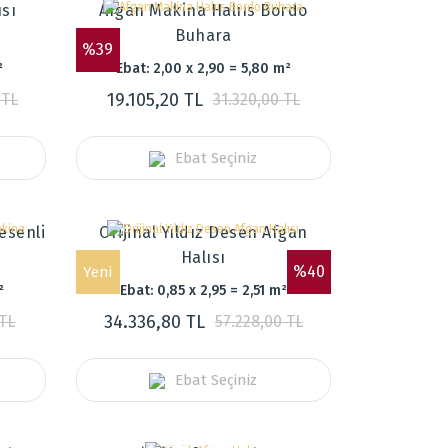
ısı
Afgan Makina Halııs Bordo
Buhara
%39
²
Ebat: 2,00 x 2,90 = 5,80 m²
19.105,20 TL
 TL
31.320,00 TL
Ebat Seçiniz
esenli
Orijinal Yıldız Desen Afgan
Halısı
%40
Yeni
²
Ebat: 0,85 x 2,95 = 2,51 m²
34.336,80 TL
 TL
57.228,00 TL
Ebat Seçiniz