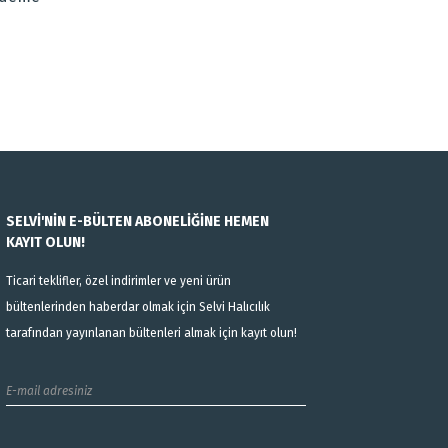
leri
. Afgan göçmenler tarafından üretilen bu halılar genellikle
ve kırmızı tonlar hakimdir.
yapısı ile geçmişin esintilerini yaşam alanlarınıza taşımaktadır.
 İlk olarak Afganistan’da üretilmeye başlayan bu halılar savaş
 Modelleri
deli tercih edebilirsiniz. Afgan halı, geçmişin trend olduğu
duğu yoğun desenler ile ön plana çıkıyor.
SELVİ'NİN E-BÜLTEN ABONELİĞİNE HEMEN
KAYIT OLUN!
 El işçiliğinin ön plana çıktığı halılar bulunduğu mekanın en
Ticari teklifler, özel indirimler ve yeni ürün
bültenlerinden haberdar olmak için Selvi Halıcılık
tarafından yayınlanan bültenleri almak için kayıt olun!