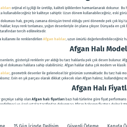
alıları
orijinal el işçiliği ile üretilip, kaliteli ipliklerden harmanlanarak dokunur. Bu 
arca kullanabileceğiniz bir kaliteye sahiptir. Uzun dönem kullanabileceğiniz, eski gör
 dokuması halı, geçmiş zamana dönüşün trend olduğu yeni dönemde pek çok kişi tara
halılar; koyu renk tonlaması, yoğun desenleriyle ön plana çıkıyor. Dünyada en çok bili
 tarafından tercih edilmektedir.
 kullanımı ile renklendirilen
Afgan halılar
, uzun ömürlü değerlendirebileceğiniz ha
Afgan Halı Model
senlerin, gösterişli renklerin yer aldığı bu tarz halılarda pek çok desen bulunur. Afg
dığı el dokuması halılara sahip olabilirsiniz. Afgan halılar daha çok modern ve klasik
alılar
, geometrik desenler ile geleneksel bir görünüm sunmaktadır. Bu tarz halı mo
lısınız. Evin en şık parçası olarak dikkat çekecek olan Afgan halınız, kullandığınız 
Afgan Halı Fiyatl
ir geçmişe sahip olan
Afgan halı fiyatları
bazı halı türlerine göre fiyat performan
lendirilmesi ve özel ustalar tarafından dokunması Afgan halısının fiyatına değer kat
ısını yaşam alanınızın özel parçası olarak değerlendirebilirsiniz. Ustalar tarafından el 
narak dokunmaktadır. Bu halılar senelerce kullanabileceğiz, eskitme görüntüsü ile a
eme
15 Gün İçinde Değişim
Güvenli Ödeme
Kapıda 