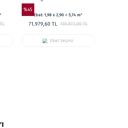
%45
²
Ebat: 1,98 x 2,90 = 5,74 m²
71.979,60 TL
 TL
130.872,00 TL
Ebat Seçiniz
ı