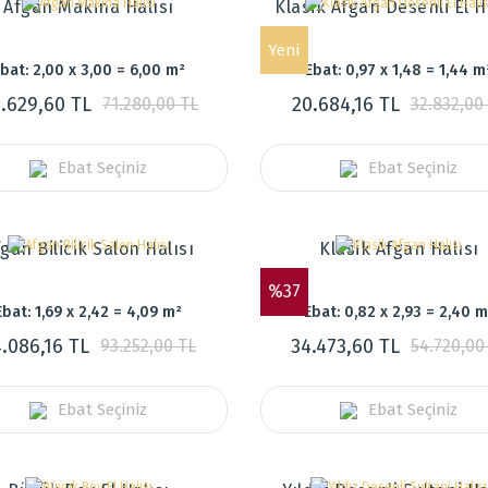
Afgan Makina Halısı
Klasik Afgan Desenli El H
Yeni
bat: 2,00 x 3,00 = 6,00 m²
Ebat: 0,97 x 1,48 = 1,44 m
.629,60 TL
20.684,16 TL
71.280,00 TL
32.832,00
Ebat Seçiniz
Ebat Seçiniz
gan Bilicik Salon Halısı
Klasik Afgan Halısı
%37
Ebat: 1,69 x 2,42 = 4,09 m²
Ebat: 0,82 x 2,93 = 2,40 m
.086,16 TL
34.473,60 TL
93.252,00 TL
54.720,00
Ebat Seçiniz
Ebat Seçiniz