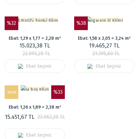
Uşak Motifli Renkli Kilim
Rengarenk El Kilimi
%32
%38
Ebat: 1,29 x 1,77 = 2,28 m²
Ebat: 1,58 x 2,05 = 3,24 m²
15.023,38 TL
19.465,27 TL
22.093,20 TL
31.395,60 TL
Ebat Seçiniz
Ebat Seçiniz
Orta Boy Kilim
%33
Yeni
Ebat: 1,26 x 1,89 = 2,38 m²
15.451,67 TL
23.062,20 TL
Ebat Seçiniz