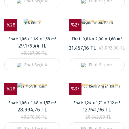
Ebat Seçiniz
Ebat Seçiniz
Şık Kilim
Küçük Yolluk Kilim
%28
%27
Ebat: 1,06 x 1,49 = 1,58 m²
Ebat: 0,84 x 2,00 = 1,68 m²
29.179,44 TL
31.457,16 TL
43.092,00 TL
40.527,00 TL
Ebat Seçiniz
Ebat Seçiniz
İnce Motifli Kilim
Turuncu Renk Afgan Kilimi
%28
%37
Ebat: 1,06 x 1,48 = 1,57 m²
Ebat: 1,24 x 1,71 = 2,12 m²
28.994,76 TL
12.941,96 TL
40.270,50 TL
20.542,80 TL
Ebat Seçiniz
Ebat Seçiniz