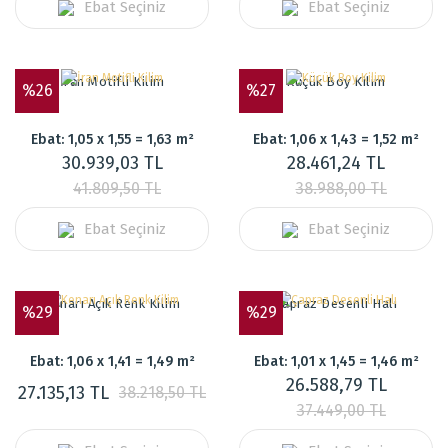
Ebat Seçiniz
Ebat Seçiniz
İran Motifli Kilim
Küçük Boy Kilim
%26
%27
Ebat: 1,05 x 1,55 = 1,63 m²
Ebat: 1,06 x 1,43 = 1,52 m²
30.939,03 TL
28.461,24 TL
41.809,50 TL
38.988,00 TL
Ebat Seçiniz
Ebat Seçiniz
Kenarı Açık Renk Kilim
Çapraz Desenli Halı
%29
%29
Ebat: 1,06 x 1,41 = 1,49 m²
Ebat: 1,01 x 1,45 = 1,46 m²
26.588,79 TL
27.135,13 TL
38.218,50 TL
37.449,00 TL