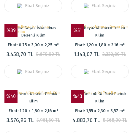
Ebat Seçiniz
Ebat Seçiniz
Pembe Beyaz İskandinav
Mavi Beyaz Morocco Desen
%39
%51
Desenli Kilim
Kilim
Ebat: 0,75 x 3,00 = 2,25 m²
Ebat: 1,20 x 1,80 = 2,16 m²
3.458,70 TL
1.143,07 TL
5.670,00 TL
2.332,80 TL
Ebat Seçiniz
Ebat Seçiniz
Patchwork Desenli Pamuk
Etnik Desenli Gri Mavi Pamuk
%40
%43
Kilim
Kilim
Ebat: 1,20 x 1,80 = 2,16 m²
Ebat: 1,55 x 2,30 = 3,57 m²
3.576,96 TL
4.883,76 TL
5.961,60 TL
8.568,00 TL