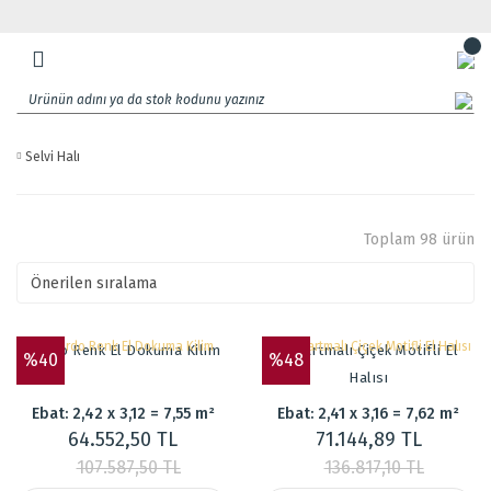
Selvi Halı
Toplam 98 ürün
Bordo Renk El Dokuma Kilim
Kabartmalı Çiçek Motifli El
%40
%48
Halısı
Ebat: 2,42 x 3,12 = 7,55 m²
Ebat: 2,41 x 3,16 = 7,62 m²
64.552,50 TL
71.144,89 TL
107.587,50 TL
136.817,10 TL