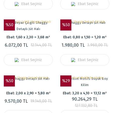
Ebat Seçiniz
Ebat Seçiniz
Gri Beyaz Çzigili Shaggy
Gri Shaggy Detaylı Jüt Halı
%50
%50
Detaylı Jüt Halı
Ebat: 1,60 x 2,30 = 3,68 m²
Ebat: 0,80 x 1,50 = 1,20 m²
6.072,00 TL
1.980,00 TL
12.144,00 TL
3.960,00 TL
Ebat Seçiniz
Ebat Seçiniz
Bej Shaggy Detaylı Jüt Halı
Geleneksel Motifli Büyük Boy
%50
%29
Kilim
Ebat: 2,00 x 2,90 = 5,80 m²
Ebat: 3,20 x 4,10 = 13,12 m²
90.264,29 TL
9.570,00 TL
19.140,00 TL
127.132,80 TL