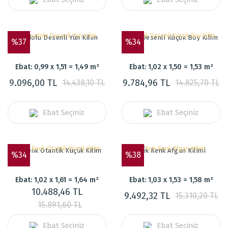
Anadolu Desenli Yün Kilim
Etnik Desenli Küçük Boy Kilim
%37
%34
Ebat: 0,99 x 1,51 = 1,49 m²
Ebat: 1,02 x 1,50 = 1,53 m²
9.096,00 TL
9.784,96 TL
14.438,10 TL
14.825,70 TL
Ebat Seçiniz
Ebat Seçiniz
Gri Renk Otantik Küçük Kilim
Açık Renk Afgan Kilimi
%34
%38
Ebat: 1,02 x 1,61 = 1,64 m²
Ebat: 1,03 x 1,53 = 1,58 m²
10.488,46 TL
9.492,32 TL
15.310,20 TL
15.891,60 TL
Ebat Seçiniz
Ebat Seçiniz