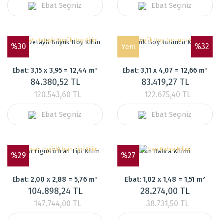
Ebat Seçiniz
Ebat Seçiniz
Siyah Detaylı Büyük Boy Kilim
Büyük Boy Turuncu Kilim
%30
%32
Yeni
Ebat: 3,15 x 3,95 = 12,44 m²
Ebat: 3,11 x 4,07 = 12,66 m²
84.380,52 TL
83.419,27 TL
120.543,60 TL
122.675,40 TL
Ebat Seçiniz
Ebat Seçiniz
Hayvan Figürlü İran Tipi Kilim
İran Rahra Kilimi
%29
%27
Ebat: 2,00 x 2,88 = 5,76 m²
Ebat: 1,02 x 1,48 = 1,51 m²
104.898,24 TL
28.274,00 TL
147.744,00 TL
38.731,50 TL