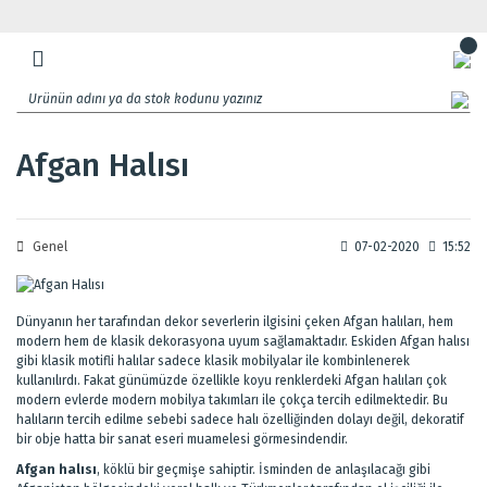
Afgan Halısı
Genel
07-02-2020
15:52
Dünyanın her tarafından dekor severlerin ilgisini çeken Afgan halıları, hem
modern hem de klasik dekorasyona uyum sağlamaktadır. Eskiden Afgan halısı
gibi klasik motifli halılar sadece klasik mobilyalar ile kombinlenerek
kullanılırdı. Fakat günümüzde özellikle koyu renklerdeki Afgan halıları çok
modern evlerde modern mobilya takımları ile çokça tercih edilmektedir. Bu
halıların tercih edilme sebebi sadece halı özelliğinden dolayı değil, dekoratif
bir obje hatta bir sanat eseri muamelesi görmesindendir.
Afgan halısı
, köklü bir geçmişe sahiptir. İsminden de anlaşılacağı gibi