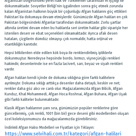
Afganistan bölgesindeki yerel halk ve Türkmenler tarafından el işçiliği ile
dokunmaktadır. Sovyetler Birliği’nin işgalinden sonra göç etmek zorunda
kalan Afganistan halkının büyük bir çoğunluğu Afgan halılarını göç ettikleri
Pakistan’da dokumaya devam etmişlerdir. Günümüzde Afgan halıları en çok
Pakistan bölgesindeki Afganlar tarafından dokunmaktadır. Zorlu şartlar
altında üretimi devam eden bu halılarda seri üretim halılar gibi siparişle her
istenilen desen ve ebat seçenekleri olmamaktadır. Ayrıca ufak desen
hataları, çizgilerin dümdüz olmayışı çok normaldir, hatta orijinal ve
otantikliğin kanıtıdır.
Hepsi bitkilerden elde edilen kök boya ile renklendirilmiş ipliklerle
dokunmuştur. Neredeyse hepsinde bordo, kırmızı, vişneçürüğü renkleri
hakimdir, desenlerinde ise en fazla lacivert, sarı, beyaz ve siyah renkleri
vardır.
Afgan halıları kendi içinde de dokuma sıklığına göre farklı kalitelere
ayrılmıştır. Dokuma sıklığı arttıkça desenler daha detaylı, keskin ve net;
renkler daha göz alıcı ve canlı olur. Mağazalarımızda Afgan Bilicik, Afgan
Kunduz, Khal Mohammedi, Afgan Hoca Roshnai, Afgan Buhara, Afgan Uşak
gibi farklı kaliteler bulunmaktadır.
Klasik Afgan halılarının yanı sıra, günümüzün popüler renklerine göre
güncellenmiş, çok renkli, 1001 (bin bir) gece deseni gibi modellerden oluşan
özel koleksiyonumuzu da mağazalarımızda görebilirsiniz.
İndirimli Afgan Halısı Modelleri ve Fiyatları için Tıklayın:
https://www.selvihali.com.tr/kategori/afgan-halilari