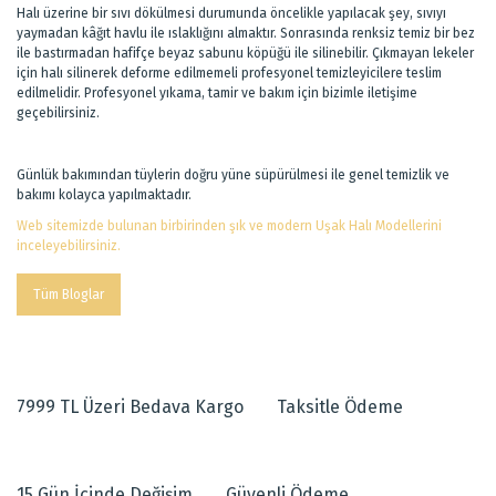
Halı üzerine bir sıvı dökülmesi durumunda öncelikle yapılacak şey, sıvıyı
yaymadan kâğıt havlu ile ıslaklığını almaktır. Sonrasında renksiz temiz bir bez
ile bastırmadan hafifçe beyaz sabunu köpüğü ile silinebilir. Çıkmayan lekeler
için halı silinerek deforme edilmemeli profesyonel temizleyicilere teslim
edilmelidir. Profesyonel yıkama, tamir ve bakım için bizimle iletişime
geçebilirsiniz.
Günlük bakımından tüylerin doğru yüne süpürülmesi ile genel temizlik ve
bakımı kolayca yapılmaktadır.
Web sitemizde bulunan birbirinden şık ve modern Uşak Halı Modellerini
inceleyebilirsiniz.
Tüm Bloglar
7999 TL Üzeri Bedava Kargo
Taksitle Ödeme
15 Gün İçinde Değişim
Güvenli Ödeme