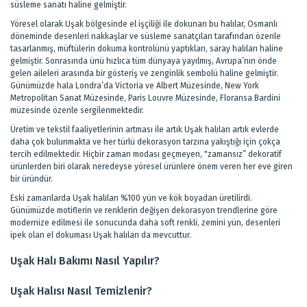
süsleme sanatı haline gelmiştir.
Yöresel olarak Uşak bölgesinde el işçiliği ile dokunan bu halılar, Osmanlı
döneminde desenleri nakkaşlar ve süsleme sanatçıları tarafından özenle
tasarlanmış, müftülerin dokuma kontrolünü yaptıkları, saray halıları haline
gelmiştir. Sonrasında ünü hızlıca tüm dünyaya yayılmış, Avrupa’nın önde
gelen aileleri arasında bir gösteriş ve zenginlik sembolü haline gelmiştir.
Günümüzde hala Londra’da Victoria ve Albert Müzesinde, New York
Metropolitan Sanat Müzesinde, Paris Louvre Müzesinde, Floransa Bardini
müzesinde özenle sergilenmektedir.
Üretim ve tekstil faaliyetlerinin artması ile artık Uşak halıları artık evlerde
daha çok bulunmakta ve her türlü dekorasyon tarzına yakıştığı için çokça
tercih edilmektedir. Hiçbir zaman modası geçmeyen, "zamansız” dekoratif
ürünlerden biri olarak neredeyse yöresel ürünlere önem veren her eve giren
bir üründür.
Eski zamanlarda Uşak halıları %100 yün ve kök boyadan üretilirdi.
Günümüzde motiflerin ve renklerin değişen dekorasyon trendlerine göre
modernize edilmesi ile sonucunda daha soft renkli, zemini yün, desenleri
ipek olan el dokuması Uşak halıları da mevcuttur.
Uşak Halı Bakımı Nasıl Yapılır?
Uşak Halısı Nasıl Temizlenir?