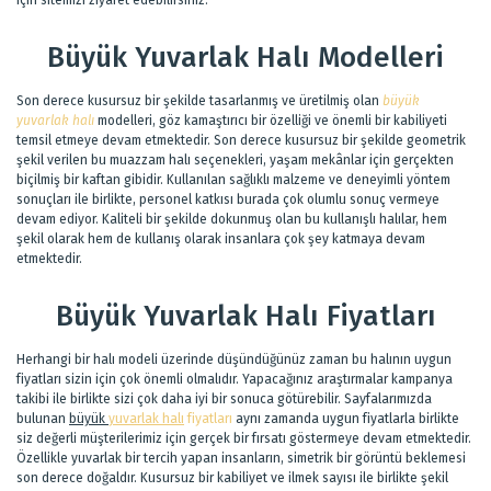
Büyük Yuvarlak Halı Modelleri
Son derece kusursuz bir şekilde tasarlanmış ve üretilmiş olan
büyük
yuvarlak halı
modelleri, göz kamaştırıcı bir özelliği ve önemli bir kabiliyeti
temsil etmeye devam etmektedir. Son derece kusursuz bir şekilde geometrik
şekil verilen bu muazzam halı seçenekleri, yaşam mekânlar için gerçekten
biçilmiş bir kaftan gibidir. Kullanılan sağlıklı malzeme ve deneyimli yöntem
sonuçları ile birlikte, personel katkısı burada çok olumlu sonuç vermeye
devam ediyor. Kaliteli bir şekilde dokunmuş olan bu kullanışlı halılar, hem
şekil olarak hem de kullanış olarak insanlara çok şey katmaya devam
etmektedir.
Büyük Yuvarlak Halı Fiyatları
Herhangi bir halı modeli üzerinde düşündüğünüz zaman bu halının uygun
fiyatları sizin için çok önemli olmalıdır. Yapacağınız araştırmalar kampanya
takibi ile birlikte sizi çok daha iyi bir sonuca götürebilir. Sayfalarımızda
bulunan
büyük
yuvarlak halı
fiyatları
aynı zamanda uygun fiyatlarla birlikte
siz değerli müşterilerimiz için gerçek bir fırsatı göstermeye devam etmektedir.
Özellikle yuvarlak bir tercih yapan insanların, simetrik bir görüntü beklemesi
son derece doğaldır. Kusursuz bir kabiliyet ve ilmek sayısı ile birlikte şekil