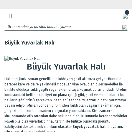
Büyük Yuvarlak Halı
Büyük Yuvarlak Halı
Halı dediğimiz zaman genellikle dikdörtgen şekil aklımıza geliyor. Bununla
beraber kare ve daire şeklindeki modeller, yine oval olan diğer modeller ile
birlikte oldukça farklı çeşitli seçenekleri ortaya koymak durumundadır. Üretim
konusundaki belli bir kabiliyet ön plana çıktığı gibi, şekil ve model olarak bu
halıların görüntüsü gerçekten insanlar üzerinde muazzam bir etki yaratmaya
devam ediyor. Mimari yönden birbirinden farklı olan yaşam mekânları için,
gerçekten bu konuda madem çalışmalar yapılmaktadır. Kimi zaman salonlar
kimi zamanda ofis ortamları daire şeklinde olabilir. Bununla beraber mekânlar
köşeli bile olsa yuvarlak bir halı tercihi ile birlikte buradaki görüntü
kabiliyetini desteklemek mümkün olacaktır.
Büyük yuvarlak halı
ihtiyacınız
için sitemizi ziyaret edebilirsiniz.