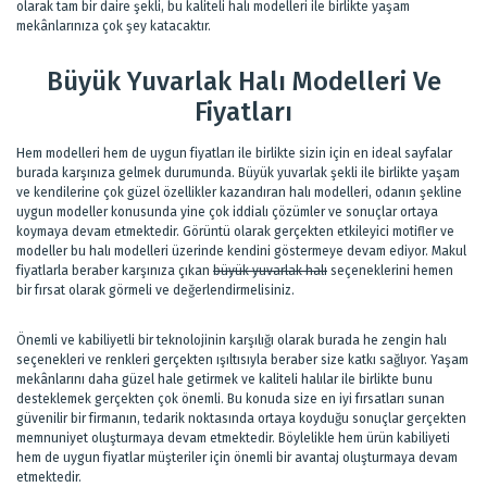
olarak tam bir daire şekli, bu kaliteli halı modelleri ile birlikte yaşam
mekânlarınıza çok şey katacaktır.
Büyük Yuvarlak Halı Modelleri Ve
Fiyatları
Hem modelleri hem de uygun fiyatları ile birlikte sizin için en ideal sayfalar
burada karşınıza gelmek durumunda. Büyük yuvarlak şekli ile birlikte yaşam
ve kendilerine çok güzel özellikler kazandıran halı modelleri, odanın şekline
uygun modeller konusunda yine çok iddialı çözümler ve sonuçlar ortaya
koymaya devam etmektedir. Görüntü olarak gerçekten etkileyici motifler ve
modeller bu halı modelleri üzerinde kendini göstermeye devam ediyor. Makul
fiyatlarla beraber karşınıza çıkan
büyük yuvarlak halı
seçeneklerini hemen
bir fırsat olarak görmeli ve değerlendirmelisiniz.
Önemli ve kabiliyetli bir teknolojinin karşılığı olarak burada he zengin halı
seçenekleri ve renkleri gerçekten ışıltısıyla beraber size katkı sağlıyor. Yaşam
mekânlarını daha güzel hale getirmek ve kaliteli halılar ile birlikte bunu
desteklemek gerçekten çok önemli. Bu konuda size en iyi fırsatları sunan
güvenilir bir firmanın, tedarik noktasında ortaya koyduğu sonuçlar gerçekten
memnuniyet oluşturmaya devam etmektedir. Böylelikle hem ürün kabiliyeti
hem de uygun fiyatlar müşteriler için önemli bir avantaj oluşturmaya devam
etmektedir.