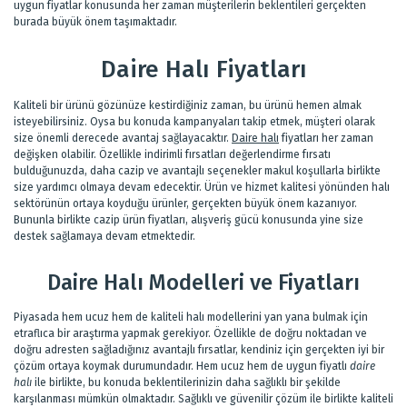
uygun fiyatlar konusunda her zaman müşterilerin beklentileri gerçekten
burada büyük önem taşımaktadır.
Daire Halı Fiyatları
Kaliteli bir ürünü gözünüze kestirdiğiniz zaman, bu ürünü hemen almak
isteyebilirsiniz. Oysa bu konuda kampanyaları takip etmek, müşteri olarak
size önemli derecede avantaj sağlayacaktır.
Daire halı
fiyatları her zaman
değişken olabilir. Özellikle indirimli fırsatları değerlendirme fırsatı
bulduğunuzda, daha cazip ve avantajlı seçenekler makul koşullarla birlikte
size yardımcı olmaya devam edecektir. Ürün ve hizmet kalitesi yönünden halı
sektörünün ortaya koyduğu ürünler, gerçekten büyük önem kazanıyor.
Bununla birlikte cazip ürün fiyatları, alışveriş gücü konusunda yine size
destek sağlamaya devam etmektedir.
Daire Halı Modelleri ve Fiyatları
Piyasada hem ucuz hem de kaliteli halı modellerini yan yana bulmak için
etraflıca bir araştırma yapmak gerekiyor. Özellikle de doğru noktadan ve
doğru adresten sağladığınız avantajlı fırsatlar, kendiniz için gerçekten iyi bir
çözüm ortaya koymak durumundadır. Hem ucuz hem de uygun fiyatlı
daire
halı
ile birlikte, bu konuda beklentilerinizin daha sağlıklı bir şekilde
karşılanması mümkün olmaktadır. Sağlıklı ve güvenilir çözüm ile birlikte kaliteli