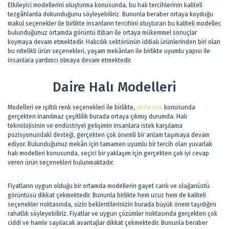
Etkileyici modellerini oluşturma konusunda, bu halı tercihlerinin kaliteli
tezgâhlarda dokunduğunu söyleyebiliriz. Bununla beraber ortaya koyduğu
makul seçenekler ile birlikte insanların tercihini oluşturan bu kaliteli modeller,
bulunduğunuz ortamda görüntü itibarı ile ortaya mükemmel sonuçlar
koymaya devam etmektedir. Halıcılık sektörünün iddialı ürünlerinden biri olan
bu nitelikli ürün seçenekleri, yaşam mekânları ile birlikte uyumlu yapısı ile
insanlara yardımcı olmaya devam etmektedir.
Daire Halı Modelleri
Modelleri ve ışıltılı renk seçenekleri ile birlikte,
daire halı
konusunda
gerçekten inanılmaz çeşitlilik burada ortaya çıkmış durumda. Halı
teknolojisinin ve endüstriyel gelişimin insanlara istek karşılama
pozisyonundaki desteği, gerçekten çok önemli bir anlam taşımaya devam
ediyor. Bulunduğunuz mekân için tamamen uyumlu bir tercih olan yuvarlak
halı modelleri konusunda, seçici bir yaklaşım için gerçekten çok iyi cevap
veren ürün seçenekleri bulunmaktadır.
Fiyatların uygun olduğu bir ortamda modellerin gayet canlı ve olağanüstü
görüntüsü dikkat çekmektedir. Bununla birlikte hem ucuz hem de kaliteli
seçenekler noktasında, sizin beklentilerinizin burada büyük önem taşıdığını
rahatlık söyleyebiliriz. Fiyatlar ve uygun çözümler noktasında gerçekten çok
ciddi ve hamle sayılacak avantajlar dikkat çekmektedir. Bununla beraber