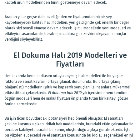
kaliteli ürün modellerinden birini göstermeye devam edecek.
Aradan yıllar geçse dahi özelliğinden ve fiyatlarından hiçbir şey
kaybetmeyecek kaliteli halı modelleri, yeri geldiğinde çok önemli bir değer
olarak sizi temsil etmeye devam edecek. Işıltılı modellerin yeni modelleri ve
etkileyici tasarımları ile beraber, insanlara göz zevkini okşayan sonuçlar
verdiğini söyleyebiliriz.
El Dokuma Halı 2019 Modelleri ve
Fiyatları
Her sezonda kendi iddiasını ortaya koymuş halı modelleri ile bir yaşam
faktörü ve sanat kavramı ortaya çıkmak durumunda. Bu ortaya çıkmış
olağanüstü modellerin ışıltılı ve kapsamlı sonuçları ile insanlara mükemmel
etkisi dikkat çekmektedir.
El dokuma halı 2019
yılı içerisinde hem kendine
özgün modelleri hem de makul fiyatları ön planda tutan bir kaliteyi gözler
önüne sermektedir.
Bu işin ticari boyutlardaki potansiyeli hep önemli olmuştur. El sanatları
şekilde karşımıza çıkan iddialı halı modellerinin, buradaki etkin çalışmalar ile
beraber kabiliyete paralel bir sonuç oluşturduğu açıkça görülmektedir. İşte
bu yüzden el becerisi ve el sanatları konusunda bu iddialı seçenekleri en iyi