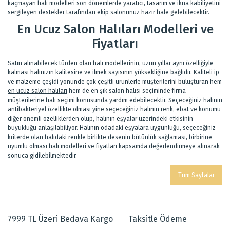
kaçmayan halı modelleri son dönemlerde yaratıcı, tasarım ve ikna kabiliyetini
sergileyen destekler tarafından ekip salonunuz hazır hale gelebilecektir.
En Ucuz Salon Halıları Modelleri ve
Fiyatları
Satın alınabilecek türden olan halı modellerinin, uzun yıllar aynı özelliğiyle
kalması halınızın kalitesine ve ilmek sayısının yüksekliğine bağlıdır. Kaliteli ip
ve malzeme çeşidi yönünde çok çeşitli ürünlerle müşterilerini buluşturan hem
en ucuz salon halıları
hem de en şık salon halısı seçiminde firma
müşterilerine halı seçimi konusunda yardım edebilecektir. Seçeceğiniz halının
antibakteriyel özellikte olması yine seçeceğiniz halının renk, ebat ve konumu
diğer önemli özelliklerden olup, halının eşyalar üzerindeki etkisinin
büyüklüğü anlaşılabiliyor. Halının odadaki eşyalara uygunluğu, seçeceğiniz
kriterde olan halıdaki renkle birlikte desenin bütünlük sağlaması, birbirine
uyumlu olması halı modelleri ve fiyatları kapsamda değerlendirmeye alınarak
sonuca gidilebilmektedir.
Tüm Sayfalar
7999 TL Üzeri Bedava Kargo
Taksitle Ödeme