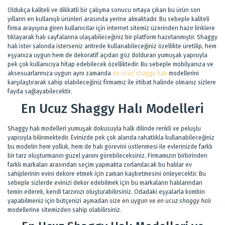
Oldukça kaliteli ve dikkatli bir çalışma sonucu ortaya çıkan bu ürün son
yılların en kullanışlı ürünleri arasında yerine almaktadır. Bu sebeple kaliteli
firma arayışına giren kullanıcılar için internet sitemiz üzerinden hazır linklere
tıklayarak halı sayfalarına ulaşabileceğiniz bir platform hazırlanmıştır. Shaggy
halı ister salonda isterseniz antrede kullanabileceğiniz özellikte üretilip, hem
eşyanıza uygun hem de dekoratif açıdan göz dolduran yumuşak yapısıyla
pek çok kullanıcıya hitap edebilecek özelliktedir. Bu sebeple mobilyanıza ve
aksesuarlarınıza uygun aynı zamanda
en ucuz shaggy halı
modellerini
karşılaştırarak sahip olabileceğiniz firmamız ile irtibat halinde olmanız sizlere
fayda sağlayabilecektir.
En Ucuz Shaggy Halı Modelleri
Shaggy halı modelleri yumuşak dokusuyla halk dilinde renkli ve peluşlu
yapısıyla bilinmektedir. Evinizde pek çok alanda rahatlıkla kullanabileceğiniz
bu modelin hem yolluk, hem de halı görevini üstlenmesi ile evlerinizde farklı
bir tarz oluşturmanın güzel yanını görebileceksiniz. Firmamızın birbirinden
farklı markaları arasından seçim yapmakta zorlanılacak bu halılar ev
sahiplerinin evini dekore etmek için zaman kaybetmesini önleyecektir. Bu
sebeple sizlerde evinizi dekor edebilmek için bu markaların halılarından
temin ederek, kendi tarzınızı oluşturabilirsiniz. Odadaki eşyalarla kombin
yapabilmeniz için bütçenizi aşmadan size en uygun ve
en ucuz shaggy halı
modellerine sitemizden sahip olabilirsiniz.