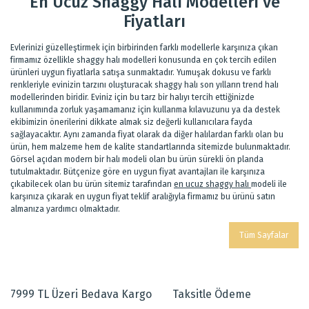
En Ucuz Shaggy Halı Modelleri ve
Fiyatları
Evlerinizi güzelleştirmek için birbirinden farklı modellerle karşınıza çıkan
firmamız özellikle shaggy halı modelleri konusunda en çok tercih edilen
ürünleri uygun fiyatlarla satışa sunmaktadır. Yumuşak dokusu ve farklı
renkleriyle evinizin tarzını oluşturacak shaggy halı son yılların trend halı
modellerinden biridir. Eviniz için bu tarz bir halıyı tercih ettiğinizde
kullanımında zorluk yaşamamanız için kullanma kılavuzunu ya da destek
ekibimizin önerilerini dikkate almak siz değerli kullanıcılara fayda
sağlayacaktır. Aynı zamanda fiyat olarak da diğer halılardan farklı olan bu
ürün, hem malzeme hem de kalite standartlarında sitemizde bulunmaktadır.
Görsel açıdan modern bir halı modeli olan bu ürün sürekli ön planda
tutulmaktadır. Bütçenize göre en uygun fiyat avantajları ile karşınıza
çıkabilecek olan bu ürün sitemiz tarafından
en ucuz shaggy halı
modeli ile
karşınıza çıkarak en uygun fiyat teklif aralığıyla firmamız bu ürünü satın
almanıza yardımcı olmaktadır.
Tüm Sayfalar
7999 TL Üzeri Bedava Kargo
Taksitle Ödeme