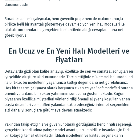
durumundadır.
Buradaki anlamlı çalışmalar, hem güvenilir proje hem de malum sonuçla
birlikte belli bir avantajı göstermeye devam ediyor. Yeni halı modelleri ile
alakalı tüm konularda, gerçekten beklentilerin aldığı cevapları daha net
görebiliyoruz.
En Ucuz ve En Yeni Halı Modelleri ve
Fiyatları
Detaylarda gizli olan kalite anlayışı, özellikle de sen ve sanatsal sonuçları en
iyi şekilde oluşturmak durumundadır. Tercih ettiğiniz mükemmel halı modelleri
ile birlikte, bu modellerin yaşantınıza kattığı değeri daha net görebilirsiniz.
Hoş bir tasarım çalışması olarak karşımıza çıkan
en yeni halı modelleri
burada
önemli ve anlamlı bir sektör yatırımının sonucunu göstermektedir. Bugün
piyasanın özellikle müşterileri yönlendirdiği önemli alışveriş koşulları var en
başta desenleri ve motifleri yakından takip edeceğiniz internet seçenekleri
sizi daha iyi sonuçlara götürmeye devam etmektedir.
Yakından takip ettiğiniz ve güvenilir olarak gördüğünüz her bir halı seçeneği,
gerçekten kendi adına yakışır model avantajları ile birlikte insanlar için farklı
bir kolaylığı temsil etmektedir. İddialı modellerin ve kaliteli seçeneklerin