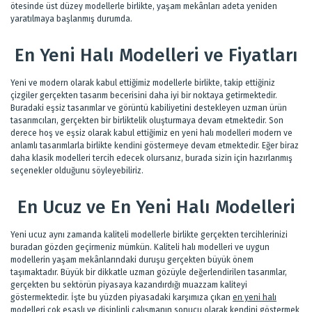
ötesinde üst düzey modellerle birlikte, yaşam mekânları adeta yeniden
yaratılmaya başlanmış durumda.
En Yeni Halı Modelleri ve Fiyatları
Yeni ve modern olarak kabul ettiğimiz modellerle birlikte, takip ettiğiniz
çizgiler gerçekten tasarım becerisini daha iyi bir noktaya getirmektedir.
Buradaki eşsiz tasarımlar ve görüntü kabiliyetini destekleyen uzman ürün
tasarımcıları, gerçekten bir birliktelik oluşturmaya devam etmektedir. Son
derece hoş ve eşsiz olarak kabul ettiğimiz en yeni halı modelleri modern ve
anlamlı tasarımlarla birlikte kendini göstermeye devam etmektedir. Eğer biraz
daha klasik modelleri tercih edecek olursanız, burada sizin için hazırlanmış
seçenekler olduğunu söyleyebiliriz.
En Ucuz ve En Yeni Halı Modelleri
Yeni ucuz aynı zamanda kaliteli modellerle birlikte gerçekten tercihlerinizi
buradan gözden geçirmeniz mümkün. Kaliteli halı modelleri ve uygun
modellerin yaşam mekânlarındaki duruşu gerçekten büyük önem
taşımaktadır. Büyük bir dikkatle uzman gözüyle değerlendirilen tasarımlar,
gerçekten bu sektörün piyasaya kazandırdığı muazzam kaliteyi
göstermektedir. İşte bu yüzden piyasadaki karşımıza çıkan
en yeni halı
modelleri
çok esaslı ve disiplinli çalışmanın sonucu olarak kendini göstermek