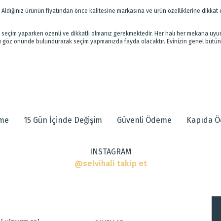
ır. Aldığınız ürünün fiyatından önce kalitesine markasına ve ürün özelliklerine dikka
çin seçim yaparken özenli ve dikkatli olmanız gerekmektedir. Her halı her mekana uyu
ını göz önünde bulundurarak seçim yapmanızda fayda olacaktır. Evinizin genel bütün
eme
15 Gün İçinde Değişim
Güvenli Ödeme
Kapıda 
INSTAGRAM
@selvihali takip et