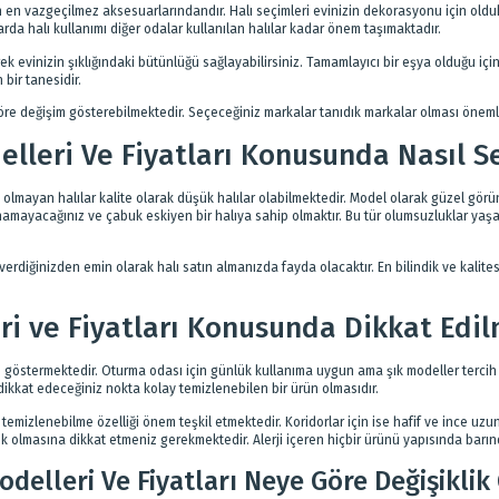
evin en vazgeçilmez aksesuarlarındandır. Halı seçimleri evinizin dekorasyonu için o
rda halı kullanımı diğer odalar kullanılan halılar kadar önem taşımaktadır.
ek evinizin şıklığındaki bütünlüğü sağlayabilirsiniz. Tamamlayıcı bir eşya olduğu 
 bir tanesidir.
öre değişim gösterebilmektedir. Seçeceğiniz markalar tanıdık markalar olması önemlid
elleri Ve Fiyatları Konusunda Nasıl S
i olmayan halılar kalite olarak düşük halılar olabilmektedir. Model olarak güzel görü
amayacağınız ve çabuk eskiyen bir halıya sahip olmaktır. Bu tür olumsuzluklar yaş
erdiğinizden emin olarak halı satın almanızda fayda olacaktır. En bilindik ve kalite
ri ve Fiyatları Konusunda Dikkat Ed
 göstermektedir. Oturma odası için günlük kullanıma uygun ama şık modeller tercih e
dikkat edeceğiniz nokta kolay temizlenebilen bir ürün olmasıdır.
emizlenebilme özelliği önem teşkil etmektedir. Koridorlar için ise hafif ve ince uzu
nik olmasına dikkat etmeniz gerekmektedir. Alerji içeren hiçbir ürünü yapısında barın
odelleri Ve Fiyatları Neye Göre Değişikli