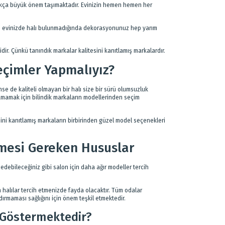
ldukça büyük önem taşımaktadır. Evinizin hemen hemen her
için evinizde halı bulunmadığında dekorasyonunuz hep yarım
ir. Çünkü tanındık markalar kalitesini kanıtlamış markalardır.
eçimler Yapmalıyız?
nse de kaliteli olmayan bir halı size bir sürü olumsuzluk
amamak için bilindik markaların modellerinden seçim
sini kanıtlamış markaların birbirinden güzel model seçenekleri
ilmesi Gereken Hususlar
debileceğiniz gibi salon için daha ağır modeller tercih
n halılar tercih etmenizde fayda olacaktır. Tüm odalar
dırmaması sağlığını için önem teşkil etmektedir.
k Göstermektedir?