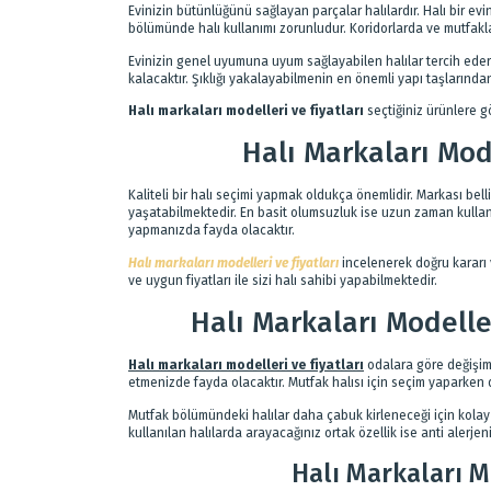
Evinizin bütünlüğünü sağlayan parçalar halılardır. Halı bir 
bölümünde halı kullanımı zorunludur. Koridorlarda ve mutfakla
Evinizin genel uyumuna uyum sağlayabilen halılar tercih eder
kalacaktır. Şıklığı yakalayabilmenin en önemli yapı taşlarından
Halı markaları modelleri ve fiyatları
seçtiğiniz ürünlere g
Halı Markaları Mod
Kaliteli bir halı seçimi yapmak oldukça önemlidir. Markası bell
yaşatabilmektedir. En basit olumsuzluk ise uzun zaman kullan
yapmanızda fayda olacaktır.
Halı markaları modelleri ve fiyatları
incelenerek doğru kararı v
ve uygun fiyatları ile sizi halı sahibi yapabilmektedir.
Halı Markaları Modelle
Halı markaları modelleri ve fiyatları
odalara göre değişim
etmenizde fayda olacaktır. Mutfak halısı için seçim yaparken 
Mutfak bölümündeki halılar daha çabuk kirleneceği için kolay t
kullanılan halılarda arayacağınız ortak özellik ise anti alerje
Halı Markaları M