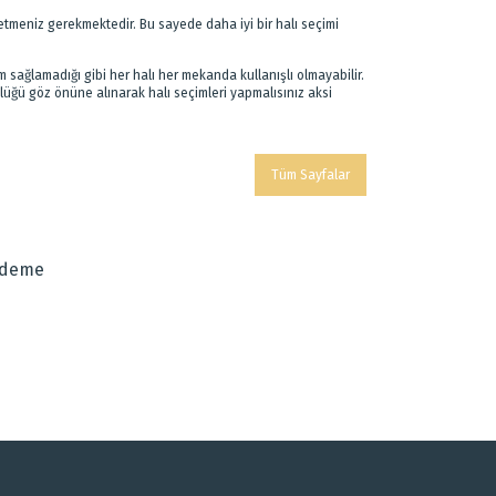
t etmeniz gerekmektedir. Bu sayede daha iyi bir halı seçimi
m sağlamadığı gibi her halı her mekanda kullanışlı olmayabilir.
lüğü göz önüne alınarak halı seçimleri yapmalısınız aksi
Tüm Sayfalar
Ödeme