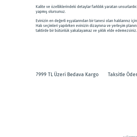
Kalite ve özelliklerindeki detaylar farklılık yaratan unsurlard
yapmış olursunuz.
Evinizin en değerli eşyalarından bir tanesi olan halılarınız i
Halı seçimleri yapılırken evinizin dizaynına ve yerleşim plan
taktirde bir bütünlük yakalayamaz ve şıklık elde edemezsiniz.
7999 TL Üzeri Bedava Kargo
Taksitle Öd