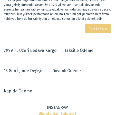
bu kabiliyeti değerlendirme noktasında bilinçli firma ve bilinçli müşteri yan
yana gelmiş durumda.
Kesme halı 2019
yılı ve sonrasındaki devam eden
süreçte her zaman kaliteyi omuzlayacak ve yanında taşımaya devam edecek.
Müşterisi için yüksek performans anlamına gelen bu çalışmalarda hem firma
kabiliyeti hem de bu kabiliyetin en olumlu sonuçları dikkat çekmektedir.
Tüm Sayfalar
7999 TL Üzeri Bedava Kargo
Taksitle Ödeme
15 Gün İçinde Değişim
Güvenli Ödeme
Kapıda Ödeme
INSTAGRAM
@selvihali takip et