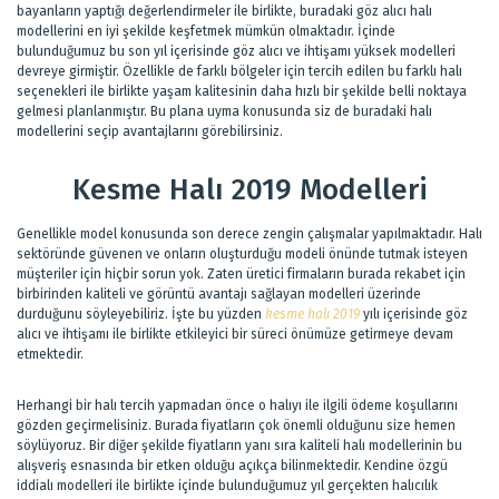
bayanların yaptığı değerlendirmeler ile birlikte, buradaki göz alıcı halı
modellerini en iyi şekilde keşfetmek mümkün olmaktadır. İçinde
bulunduğumuz bu son yıl içerisinde göz alıcı ve ihtişamı yüksek modelleri
devreye girmiştir. Özellikle de farklı bölgeler için tercih edilen bu farklı halı
seçenekleri ile birlikte yaşam kalitesinin daha hızlı bir şekilde belli noktaya
gelmesi planlanmıştır. Bu plana uyma konusunda siz de buradaki halı
modellerini seçip avantajlarını görebilirsiniz.
Kesme Halı 2019 Modelleri
Genellikle model konusunda son derece zengin çalışmalar yapılmaktadır. Halı
sektöründe güvenen ve onların oluşturduğu modeli önünde tutmak isteyen
müşteriler için hiçbir sorun yok. Zaten üretici firmaların burada rekabet için
birbirinden kaliteli ve görüntü avantajı sağlayan modelleri üzerinde
durduğunu söyleyebiliriz. İşte bu yüzden
kesme halı 2019
yılı içerisinde göz
alıcı ve ihtişamı ile birlikte etkileyici bir süreci önümüze getirmeye devam
etmektedir.
Herhangi bir halı tercih yapmadan önce o halıyı ile ilgili ödeme koşullarını
gözden geçirmelisiniz. Burada fiyatların çok önemli olduğunu size hemen
söylüyoruz. Bir diğer şekilde fiyatların yanı sıra kaliteli halı modellerinin bu
alışveriş esnasında bir etken olduğu açıkça bilinmektedir. Kendine özgü
iddialı modelleri ile birlikte içinde bulunduğumuz yıl gerçekten halıcılık