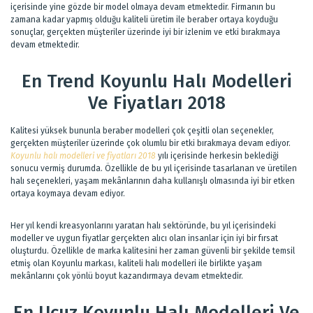
içerisinde yine gözde bir model olmaya devam etmektedir. Firmanın bu
zamana kadar yapmış olduğu kaliteli üretim ile beraber ortaya koyduğu
sonuçlar, gerçekten müşteriler üzerinde iyi bir izlenim ve etki bırakmaya
devam etmektedir.
En Trend Koyunlu Halı Modelleri
Ve Fiyatları 2018
Kalitesi yüksek bununla beraber modelleri çok çeşitli olan seçenekler,
gerçekten müşteriler üzerinde çok olumlu bir etki bırakmaya devam ediyor.
Koyunlu halı modelleri ve fiyatları 2018
yılı içerisinde herkesin beklediği
sonucu vermiş durumda. Özellikle de bu yıl içerisinde tasarlanan ve üretilen
halı seçenekleri, yaşam mekânlarının daha kullanışlı olmasında iyi bir etken
ortaya koymaya devam ediyor.
Her yıl kendi kreasyonlarını yaratan halı sektöründe, bu yıl içerisindeki
modeller ve uygun fiyatlar gerçekten alıcı olan insanlar için iyi bir fırsat
oluşturdu. Özellikle de marka kalitesini her zaman güvenli bir şekilde temsil
etmiş olan Koyunlu markası, kaliteli halı modelleri ile birlikte yaşam
mekânlarını çok yönlü boyut kazandırmaya devam etmektedir.
En Ucuz Koyunlu Halı Modelleri Ve