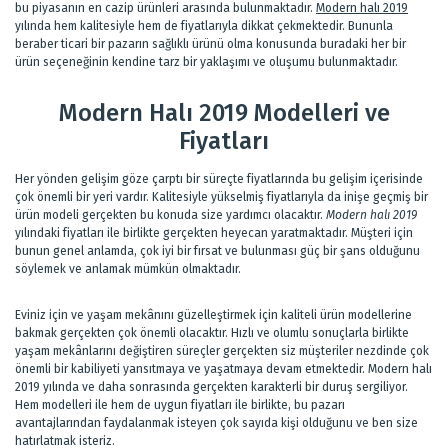
bu piyasanın en cazip ürünleri arasında bulunmaktadır.
Modern halı 2019
yılında hem kalitesiyle hem de fiyatlarıyla dikkat çekmektedir. Bununla
beraber ticari bir pazarın sağlıklı ürünü olma konusunda buradaki her bir
ürün seçeneğinin kendine tarz bir yaklaşımı ve oluşumu bulunmaktadır.
Modern Halı 2019 Modelleri ve
Fiyatları
Her yönden gelişim göze çarptı bir süreçte fiyatlarında bu gelişim içerisinde
çok önemli bir yeri vardır. Kalitesiyle yükselmiş fiyatlarıyla da inişe geçmiş bir
ürün modeli gerçekten bu konuda size yardımcı olacaktır.
Modern halı 2019
yılındaki fiyatları ile birlikte gerçekten heyecan yaratmaktadır. Müşteri için
bunun genel anlamda, çok iyi bir fırsat ve bulunması güç bir şans olduğunu
söylemek ve anlamak mümkün olmaktadır.
Eviniz için ve yaşam mekânını güzelleştirmek için kaliteli ürün modellerine
bakmak gerçekten çok önemli olacaktır. Hızlı ve olumlu sonuçlarla birlikte
yaşam mekânlarını değiştiren süreçler gerçekten siz müşteriler nezdinde çok
önemli bir kabiliyeti yansıtmaya ve yaşatmaya devam etmektedir. Modern halı
2019 yılında ve daha sonrasında gerçekten karakterli bir duruş sergiliyor.
Hem modelleri ile hem de uygun fiyatları ile birlikte, bu pazarı
avantajlarından faydalanmak isteyen çok sayıda kişi olduğunu ve ben size
hatırlatmak isteriz.