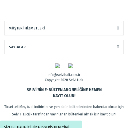
MÜŞTERİ HİZMETLERİ
SAYFALAR
info@selvihali.com.tr
Copyright 2020 Selvi Halı
SELVİ'NİN E-BÜLTEN ABONELİĞİNE HEMEN
KAYIT OLUN!
Ticari teklifler, özel indirimler ve yeni ürün bültenlerinden haberdar olmak için
Selvi Halıcılık tarafından yayınlanan bültenleri almak için kayıt olun!
SİZLERE DAHA İYİ BİR ALIŞVERİŞ DENEYİMİ