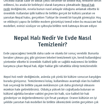
Öncelikli olarak sade ve dikkat çekici desenler ile birlikte maç renklerin tercih
edilmesi, bu arada bir belirleyici olarak karşımıza çıkmaktadır.
Nepal halı
nedir
dediğimizde, evvela bunun nasıl anlaşılır olduğunu anlamak elbette ki
önemlidir. Kullanılan iplik kalitesi ile birlikte gerçek bir kültürü yaratan ve
yansıtan Nepal halısı, gerçekten Türkiye’de önemli bir karşılık görmüştür. Hoş
ve etkileyici yapısı ile birlikte modern görüntüyü temsil eden bu muazzam halı
modelleri, evinizi süslüyor ve ışıltısıyla birlikte renk katmaya devam ediyor.
Nepal Halı Nedir Ve Evde Nasıl
Temizlenir?
Evde yapacağımız temizlik daha sade ve olumlu bir sonuç verebilir. Bununla
beraber çıkması güç gibi görünen lekeleri temizlemek için, kendi kullandığınız
yöntemler elbette ki önemlidir. Kaliteli iplik ve sağlıklı malzemesi ile birlikte
karşımıza çıkan Nepal halı, diğer halılar gibi rahatlıkla silinip temizlenebilir.
Nepal halı nedir
dediğimizde, aslında çok yönlü bir kültüre sonucun karşılığını
burada görüyoruz. Temizlenmesi kolay, kullanılması avantajlı olan bu kaliteli
halı seçeneği ile birlikte yaşam mekânınızın çok daha gösterişli olmasını
mümkün hale getirebilirsiniz. Oldukça yüksek bir coğrafyada bulunan ve
kültürel ağırlıkla beraber vaktini geçiren bir halk, size kaliteli bir halı
gönderiyor ve değerlendirmeniz için fırsat yaratıyor. Oranın kültürün en iyi
şekilde yansıtan halı modelleri ile birlikte ülkemizdeki üretim gerçekten çok