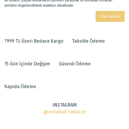
ile birlikte, yaşam mekânlarını yeniden yaratmak ve buradaki fırsatları
yeniden değerlendirmek mümkün olmaktadır.
Tüm Sayfalar
7999 TL Üzeri Bedava Kargo
Taksitle Ödeme
15 Gün İçinde Değişim
Güvenli Ödeme
Kapıda Ödeme
INSTAGRAM
@selvihali takip et