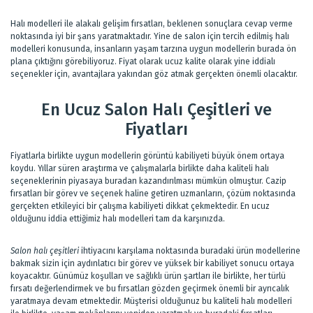
Halı modelleri ile alakalı gelişim fırsatları, beklenen sonuçlara cevap verme
noktasında iyi bir şans yaratmaktadır. Yine de salon için tercih edilmiş halı
modelleri konusunda, insanların yaşam tarzına uygun modellerin burada ön
plana çıktığını görebiliyoruz. Fiyat olarak ucuz kalite olarak yine iddialı
seçenekler için, avantajlara yakından göz atmak gerçekten önemli olacaktır.
En Ucuz Salon Halı Çeşitleri ve
Fiyatları
Fiyatlarla birlikte uygun modellerin görüntü kabiliyeti büyük önem ortaya
koydu. Yıllar süren araştırma ve çalışmalarla birlikte daha kaliteli halı
seçeneklerinin piyasaya buradan kazandırılması mümkün olmuştur. Cazip
fırsatları bir görev ve seçenek haline getiren uzmanların, çözüm noktasında
gerçekten etkileyici bir çalışma kabiliyeti dikkat çekmektedir. En ucuz
olduğunu iddia ettiğimiz halı modelleri tam da karşınızda.
Salon halı çeşitleri
ihtiyacını karşılama noktasında buradaki ürün modellerine
bakmak sizin için aydınlatıcı bir görev ve yüksek bir kabiliyet sonucu ortaya
koyacaktır. Günümüz koşulları ve sağlıklı ürün şartları ile birlikte, her türlü
fırsatı değerlendirmek ve bu fırsatları gözden geçirmek önemli bir ayrıcalık
yaratmaya devam etmektedir. Müşterisi olduğunuz bu kaliteli halı modelleri