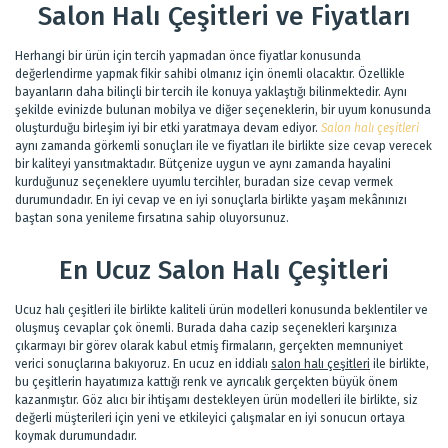
Salon Halı Çeşitleri ve Fiyatları
Herhangi bir ürün için tercih yapmadan önce fiyatlar konusunda
değerlendirme yapmak fikir sahibi olmanız için önemli olacaktır. Özellikle
bayanların daha bilinçli bir tercih ile konuya yaklaştığı bilinmektedir. Aynı
şekilde evinizde bulunan mobilya ve diğer seçeneklerin, bir uyum konusunda
oluşturduğu birleşim iyi bir etki yaratmaya devam ediyor.
Salon halı çeşitleri
aynı zamanda görkemli sonuçları ile ve fiyatları ile birlikte size cevap verecek
bir kaliteyi yansıtmaktadır. Bütçenize uygun ve aynı zamanda hayalini
kurduğunuz seçeneklere uyumlu tercihler, buradan size cevap vermek
durumundadır. En iyi cevap ve en iyi sonuçlarla birlikte yaşam mekânınızı
baştan sona yenileme fırsatına sahip oluyorsunuz.
En Ucuz Salon Halı Çeşitleri
Ucuz halı çeşitleri ile birlikte kaliteli ürün modelleri konusunda beklentiler ve
oluşmuş cevaplar çok önemli. Burada daha cazip seçenekleri karşınıza
çıkarmayı bir görev olarak kabul etmiş firmaların, gerçekten memnuniyet
verici sonuçlarına bakıyoruz. En ucuz en iddialı
salon halı çeşitleri
ile birlikte,
bu çeşitlerin hayatımıza kattığı renk ve ayrıcalık gerçekten büyük önem
kazanmıştır. Göz alıcı bir ihtişamı destekleyen ürün modelleri ile birlikte, siz
değerli müşterileri için yeni ve etkileyici çalışmalar en iyi sonucun ortaya
koymak durumundadır.