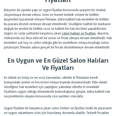
Bütçeniz ile uyumlu yapı ve uygun fiyatlar konusunda yepyeni bir strateji
oluşturmaya devam ediyor. Ürün ve hizmet tedarik sistemi ile birlikte
müşterileri kazanmak isteyen firmalar, daha kaliteli halı modelleri ile birlikte
bu pazara destek vermeye devam etmektedir. Sevdiğiniz kaliteli bir markanın
değişik bir modeli ile birlikte ucuz ve kaliteli bir halı tercihini yapabilirsiniz.
Uygun ve cazip şartlarda karşımıza çıkan
salon halıları ve fiyatları
, alışveriş
noktasında sizi ikna edecek bir unsur ve fırsat olmaya devam etmektedir. Halı
modelleri çok hoş ve çekici olduğu gibi bu modellerin ortaya koyduğu üstün
potansiyel, firmalar adına gerçek bir fırsatı desteklemeye devam etmektedir.
En Uygun ve En Güzel Salon Halıları
Ve Fiyatları
En iddialı en kolay ve en ucuz kavramları, elbette ki firmaların kendi
branşındaki azmini ve becerisini ortaya koymak durumundadır. Elde etmek
istediğiniz halı modelleri için yaptığınız yatırımlar elbette ki önemlidir.
Fiyatların uygun olduğu dönemlerde bulunduğunuz girişim, daha kaliteli halı
seçeneklerine ulaşma konusunda size yardımcı olacaktır.
Uygun fiyatları ile karşımıza çıkan
salon halıları ve fiyatları
belki de piyasanın
en uygun rakamlarını sizin için hazırlamış durumda olabilir. Tedarik fırsatları