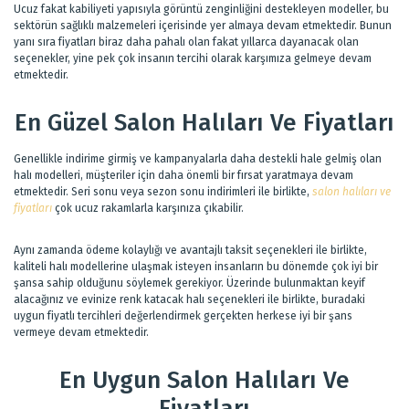
Ucuz fakat kabiliyeti yapısıyla görüntü zenginliğini destekleyen modeller, bu
sektörün sağlıklı malzemeleri içerisinde yer almaya devam etmektedir. Bunun
yanı sıra fiyatları biraz daha pahalı olan fakat yıllarca dayanacak olan
seçenekler, yine pek çok insanın tercihi olarak karşımıza gelmeye devam
etmektedir.
En Güzel Salon Halıları Ve Fiyatları
Genellikle indirime girmiş ve kampanyalarla daha destekli hale gelmiş olan
halı modelleri, müşteriler için daha önemli bir fırsat yaratmaya devam
etmektedir. Seri sonu veya sezon sonu indirimleri ile birlikte,
salon halıları ve
fiyatları
çok ucuz rakamlarla karşınıza çıkabilir.
Aynı zamanda ödeme kolaylığı ve avantajlı taksit seçenekleri ile birlikte,
kaliteli halı modellerine ulaşmak isteyen insanların bu dönemde çok iyi bir
şansa sahip olduğunu söylemek gerekiyor. Üzerinde bulunmaktan keyif
alacağınız ve evinize renk katacak halı seçenekleri ile birlikte, buradaki
uygun fiyatlı tercihleri değerlendirmek gerçekten herkese iyi bir şans
vermeye devam etmektedir.
En Uygun Salon Halıları Ve
Fiyatları