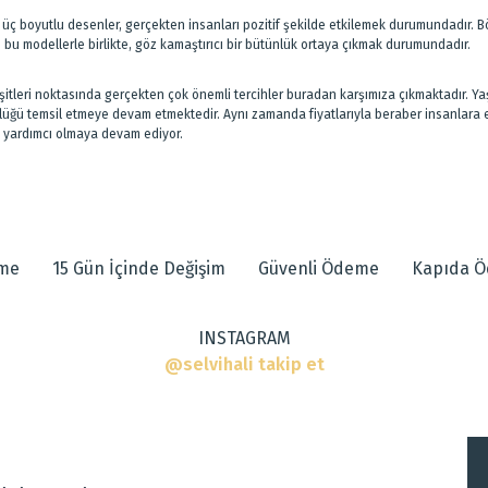
yen üç boyutlu desenler, gerçekten insanları pozitif şekilde etkilemek durumundadı
ki bu modellerle birlikte, göz kamaştırıcı bir bütünlük ortaya çıkmak durumundadır.
itleri noktasında gerçekten çok önemli tercihler buradan karşımıza çıkmaktadır. Ya
lüğü temsil etmeye devam etmektedir. Aynı zamanda fiyatlarıyla beraber insanlara en
ara yardımcı olmaya devam ediyor.
eme
15 Gün İçinde Değişim
Güvenli Ödeme
Kapıda 
INSTAGRAM
@selvihali takip et