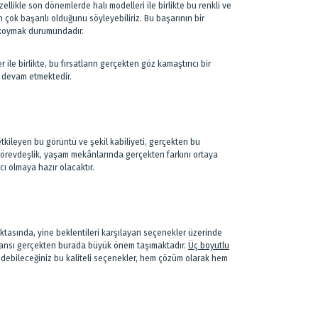
zellikle son dönemlerde halı modelleri ile birlikte bu renkli ve
ok başarılı olduğunu söyleyebiliriz. Bu başarının bir
a koymak durumundadır.
ile birlikte, bu fırsatların gerçekten göz kamaştırıcı bir
a devam etmektedir.
etkileyen bu görüntü ve şekil kabiliyeti, gerçekten bu
 görevdeşlik, yaşam mekânlarında gerçekten farkını ortaya
ı olmaya hazır olacaktır.
noktasında, yine beklentileri karşılayan seçenekler üzerinde
ormansı gerçekten burada büyük önem taşımaktadır.
Üç boyutlu
edebileceğiniz bu kaliteli seçenekler, hem çözüm olarak hem