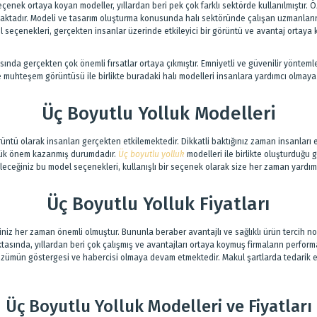
seçenek ortaya koyan modeller, yıllardan beri pek çok farklı sektörde kullanılmıştır. Ö
tadır. Modeli ve tasarım oluşturma konusunda halı sektöründe çalışan uzmanların ç
 seçenekleri, gerçekten insanlar üzerinde etkileyici bir görüntü ve avantaj ortay
ında gerçekten çok önemli fırsatlar ortaya çıkmıştır. Emniyetli ve güvenilir yöntemler 
 muhteşem görüntüsü ile birlikte buradaki halı modelleri insanlara yardımcı olmay
Üç Boyutlu Yolluk Modelleri
üntü olarak insanları gerçekten etkilemektedir. Dikkatli baktığınız zaman insanları 
üyük önem kazanmış durumdadır.
Üç boyutlu yolluk
modelleri ile birlikte oluşturduğu
ceğiniz bu model seçenekleri, kullanışlı bir seçenek olarak size her zaman yardımc
Üç Boyutlu Yolluk Fiyatları
leriniz her zaman önemli olmuştur. Bununla beraber avantajlı ve sağlıklı ürün tercih 
oktasında, yıllardan beri çok çalışmış ve avantajları ortaya koymuş firmaların perf
çözümün göstergesi ve habercisi olmaya devam etmektedir. Makul şartlarda tedarik 
Üç Boyutlu Yolluk Modelleri ve Fiyatları