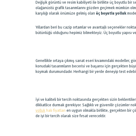
Değişik görüntü ve resim kabiliyeti ile birlikte üç boyutlu bir 
olağanüstü grafik tasarımlarını gözden geçirmek mümkün olmak
karşılığı olarak önümüze gelmiş olan
üç boyutlu yolluk
model
Yıllardan beri bu cazip ortamlar ve avantajlı seçenekler noktas
bütünlüğü olduğunu hepimiz bilmekteyiz. Üç boyutlu yapısı ve
Genellikle ortaya çıkmış sanat eseri kıvamındaki modeller, gör
konudaki tasarımların becerisi ve başarısı için gerçekten b
koymak durumundadır. Herhangi bir yerde deneyip test edebile
İyi ve kaliteli bir tercih noktasında gerçekten sizin beklenti
dikkatlice durmak gerekiyor. Sağlıklı ve güvenilir çözümler n
yolluk
halı fiyatları
en uygun olmakla birlikte, gerçekten bir 
de iyi bir tercih olarak size fırsat verecektir.