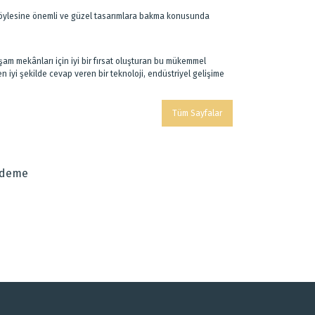
r. Böylesine önemli ve güzel tasarımlara bakma konusunda
şam mekânları için iyi bir fırsat oluşturan bu mükemmel
 iyi şekilde cevap veren bir teknoloji, endüstriyel gelişime
Tüm Sayfalar
Ödeme