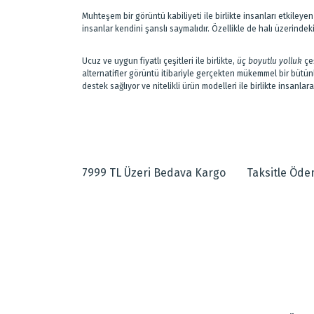
Muhteşem bir görüntü kabiliyeti ile birlikte insanları etkile
insanlar kendini şanslı saymalıdır. Özellikle de halı üzerinde
Ucuz ve uygun fiyatlı çeşitleri ile birlikte,
üç boyutlu yolluk
çeş
alternatifler görüntü itibariyle gerçekten mükemmel bir bütün
destek sağlıyor ve nitelikli ürün modelleri ile birlikte insanl
7999 TL Üzeri Bedava Kargo
Taksitle Öd