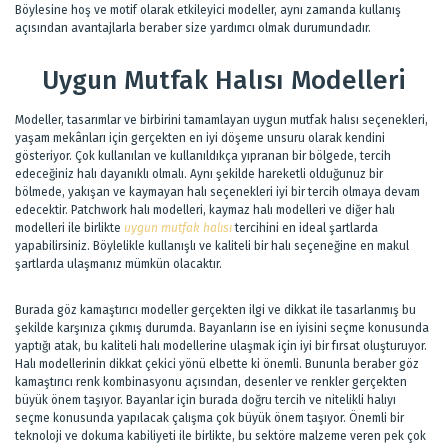
Böylesine hoş ve motif olarak etkileyici modeller, aynı zamanda kullanış
açısından avantajlarla beraber size yardımcı olmak durumundadır.
Uygun Mutfak Halısı Modelleri
Modeller, tasarımlar ve birbirini tamamlayan uygun mutfak halısı seçenekleri,
yaşam mekânları için gerçekten en iyi döşeme unsuru olarak kendini
gösteriyor. Çok kullanılan ve kullanıldıkça yıpranan bir bölgede, tercih
edeceğiniz halı dayanıklı olmalı. Aynı şekilde hareketli olduğunuz bir
bölmede, yakışan ve kaymayan halı seçenekleri iyi bir tercih olmaya devam
edecektir. Patchwork halı modelleri, kaymaz halı modelleri ve diğer halı
modelleri ile birlikte
uygun mutfak halısı
tercihini en ideal şartlarda
yapabilirsiniz. Böylelikle kullanışlı ve kaliteli bir halı seçeneğine en makul
şartlarda ulaşmanız mümkün olacaktır.
Burada göz kamaştırıcı modeller gerçekten ilgi ve dikkat ile tasarlanmış bu
şekilde karşınıza çıkmış durumda. Bayanların ise en iyisini seçme konusunda
yaptığı atak, bu kaliteli halı modellerine ulaşmak için iyi bir fırsat oluşturuyor.
Halı modellerinin dikkat çekici yönü elbette ki önemli. Bununla beraber göz
kamaştırıcı renk kombinasyonu açısından, desenler ve renkler gerçekten
büyük önem taşıyor. Bayanlar için burada doğru tercih ve nitelikli halıyı
seçme konusunda yapılacak çalışma çok büyük önem taşıyor. Önemli bir
teknoloji ve dokuma kabiliyeti ile birlikte, bu sektöre malzeme veren pek çok