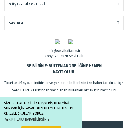
MÜŞTERİ HİZMETLERİ
SAYFALAR
info@selvihali.com.tr
Copyright 2020 Selvi Halı
SELVİ'NİN E-BÜLTEN ABONELİĞİNE HEMEN
KAYIT OLUN!
Ticari teklifler, özel indirimler ve yeni ürün bültenlerinden haberdar olmak için
Selvi Halıcılık tarafından yayınlanan bültenleri almak için kayıt olun!
SİZLERE DAHA İYİ BİR ALIŞVERİŞ DENEYİMİ
SUNMAK İÇİN YASAL DÜZENLEMELERE UYGUN
ÇEREZLER KULLANIYORUZ.
AYRINTILARA BAKABİLİRSİNİZ.
Kayıt Ol