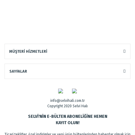
MÜŞTERİ HİZMETLERİ
SAYFALAR
info@selvihali.com.tr
Copyright 2020 Selvi Halı
SELVİ'NİN E-BÜLTEN ABONELİĞİNE HEMEN
KAYIT OLUN!
Ticari teklifler, özel indirimler ve yeni ürün bültenlerinden haberdar olmak için