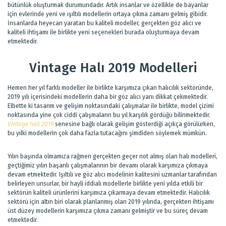
bütünlük oluşturmak durumundadır. Artık insanlar ve özellikle de bayanlar
için evlerinde yeni ve ışıltılı modellerin ortaya çıkma zamanı gelmiş gibidir.
İnsanlarda heyecan yaratan bu kaliteli modeller, gerçekten göz alıcı ve
kaliteli ihtişamı ile birlikte yeni seçenekleri burada oluşturmaya devam
etmektedir.
Vintage Halı 2019 Modelleri
Hemen her yıl farklı modeller ile birlikte karşımıza çıkan halıcılık sektöründe,
2019 yılı içerisindeki modellerin daha bir göz alıcı yanı dikkat çekmektedir.
Elbette ki tasarım ve gelişim noktasındaki çalışmalar ile birlikte, model çizimi
noktasında yine çok ciddi çalışmaların bu yıl karşılık gördüğü bilinmektedir.
Vintage halı 2019
senesine bağlı olarak gelişim gösterdiği açıkça görülürken,
bu yılki modellerin çok daha fazla tutacağını şimdiden söylemek mümkün.
Yılın başında olmamıza rağmen gerçekten geçer not almış olan halı modelleri,
geçtiğimiz yılın başarılı çalışmalarının bir devamı olarak karşımıza çıkmaya
devam etmektedir. Işıltılı ve göz alıcı modelinin kalitesini uzmanlar tarafından
belirleyen unsurlar, bir hayli iddialı modellerle birlikte yeni yılda etkili bir
sektörün kaliteli ürünlerini karşımıza çıkarmaya devam etmektedir. Halıcılık
sektörü için altın biri olarak planlanmış olan 2019 yılında, gerçekten ihtişamı
üst düzey modellerin karşımıza çıkma zamanı gelmiştir ve bu süreç devam
etmektedir.