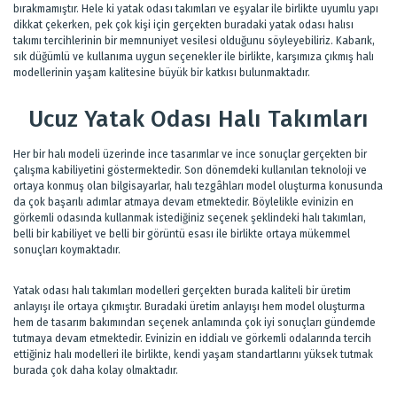
bırakmamıştır. Hele ki yatak odası takımları ve eşyalar ile birlikte uyumlu yapı
dikkat çekerken, pek çok kişi için gerçekten buradaki yatak odası halısı
takımı tercihlerinin bir memnuniyet vesilesi olduğunu söyleyebiliriz. Kabarık,
sık düğümlü ve kullanıma uygun seçenekler ile birlikte, karşımıza çıkmış halı
modellerinin yaşam kalitesine büyük bir katkısı bulunmaktadır.
Ucuz Yatak Odası Halı Takımları
Her bir halı modeli üzerinde ince tasarımlar ve ince sonuçlar gerçekten bir
çalışma kabiliyetini göstermektedir. Son dönemdeki kullanılan teknoloji ve
ortaya konmuş olan bilgisayarlar, halı tezgâhları model oluşturma konusunda
da çok başarılı adımlar atmaya devam etmektedir. Böylelikle evinizin en
görkemli odasında kullanmak istediğiniz seçenek şeklindeki halı takımları,
belli bir kabiliyet ve belli bir görüntü esası ile birlikte ortaya mükemmel
sonuçları koymaktadır.
Yatak odası halı takımları modelleri gerçekten burada kaliteli bir üretim
anlayışı ile ortaya çıkmıştır. Buradaki üretim anlayışı hem model oluşturma
hem de tasarım bakımından seçenek anlamında çok iyi sonuçları gündemde
tutmaya devam etmektedir. Evinizin en iddialı ve görkemli odalarında tercih
ettiğiniz halı modelleri ile birlikte, kendi yaşam standartlarını yüksek tutmak
burada çok daha kolay olmaktadır.