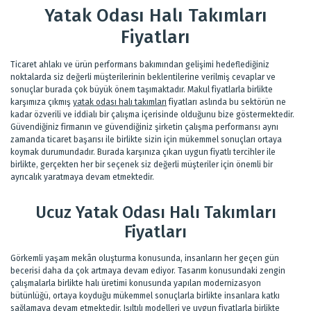
Yatak Odası Halı Takımları
Fiyatları
Ticaret ahlakı ve ürün performans bakımından gelişimi hedeflediğiniz
noktalarda siz değerli müşterilerinin beklentilerine verilmiş cevaplar ve
sonuçlar burada çok büyük önem taşımaktadır. Makul fiyatlarla birlikte
karşımıza çıkmış
yatak odası halı takımları
fiyatları aslında bu sektörün ne
kadar özverili ve iddialı bir çalışma içerisinde olduğunu bize göstermektedir.
Güvendiğiniz firmanın ve güvendiğiniz şirketin çalışma performansı aynı
zamanda ticaret başarısı ile birlikte sizin için mükemmel sonuçları ortaya
koymak durumundadır. Burada karşınıza çıkan uygun fiyatlı tercihler ile
birlikte, gerçekten her bir seçenek siz değerli müşteriler için önemli bir
ayrıcalık yaratmaya devam etmektedir.
Ucuz Yatak Odası Halı Takımları
Fiyatları
Görkemli yaşam mekân oluşturma konusunda, insanların her geçen gün
becerisi daha da çok artmaya devam ediyor. Tasarım konusundaki zengin
çalışmalarla birlikte halı üretimi konusunda yapılan modernizasyon
bütünlüğü, ortaya koyduğu mükemmel sonuçlarla birlikte insanlara katkı
sağlamaya devam etmektedir. Işıltılı modelleri ve uygun fiyatlarla birlikte