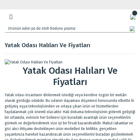
Yatak Odası Halıları Ve Fiyatları
Yatak Odası Halıları Ve
Fiyatları
Yatak odası insanların dinlenmek istediği veya kendine özgün bir mekân
olarak gördüğü odalıdır. Bu odanın dayaması döşemesi konusunda elbette ki
gelişmiş eşya teknolojisinden ve ortaya çıkan ürün ve hizmetlerden
faydalanmak çok önemli olacaktır. Halı dokuma teknolojisinin giderek geliştiği
bir ortamda, evinizin her bölmesi için buradaki avantajlı ürün seçeneklerini
görmek ve değerlendirmek size iyi bir fırsat kazandırabilir. Makul rakamlar ve
göz alıcı ihtişamı destekleyen ürün modelleri ile birlikte, gerçekten
yaşantınıza hareket kazandıracak ürün seçeneklerini buradan gözlemlemek
ve değerlendirmek mümkün olmaktadır. Son derece uygun ve makul şekli ile