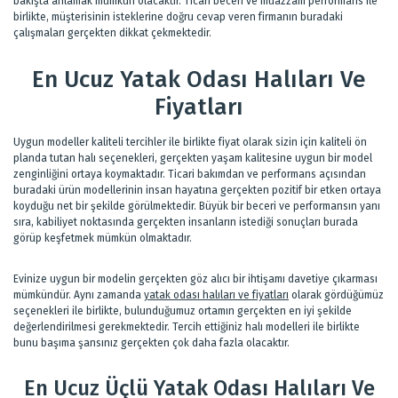
bakışta anlamak mümkün olacaktır. Ticari beceri ve muazzam performans ile
birlikte, müşterisinin isteklerine doğru cevap veren firmanın buradaki
çalışmaları gerçekten dikkat çekmektedir.
En Ucuz Yatak Odası Halıları Ve
Fiyatları
Uygun modeller kaliteli tercihler ile birlikte fiyat olarak sizin için kaliteli ön
planda tutan halı seçenekleri, gerçekten yaşam kalitesine uygun bir model
zenginliğini ortaya koymaktadır. Ticari bakımdan ve performans açısından
buradaki ürün modellerinin insan hayatına gerçekten pozitif bir etken ortaya
koyduğu net bir şekilde görülmektedir. Büyük bir beceri ve performansın yanı
sıra, kabiliyet noktasında gerçekten insanların istediği sonuçları burada
görüp keşfetmek mümkün olmaktadır.
Evinize uygun bir modelin gerçekten göz alıcı bir ihtişamı davetiye çıkarması
mümkündür. Aynı zamanda
yatak odası halıları ve fiyatları
olarak gördüğümüz
seçenekleri ile birlikte, bulunduğumuz ortamın gerçekten en iyi şekilde
değerlendirilmesi gerekmektedir. Tercih ettiğiniz halı modelleri ile birlikte
bunu başıma şansınız gerçekten çok daha fazla olacaktır.
En Ucuz Üçlü Yatak Odası Halıları Ve