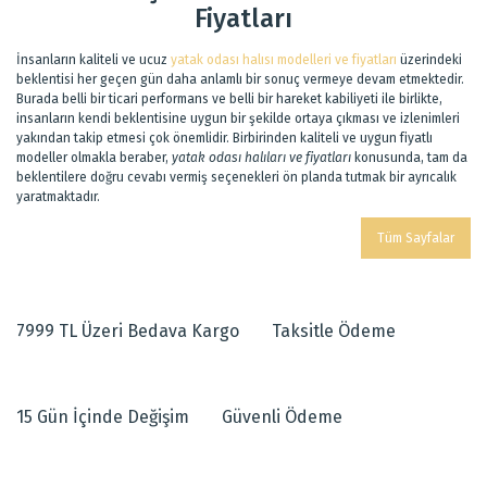
Fiyatları
İnsanların kaliteli ve ucuz
yatak odası halısı modelleri ve fiyatları
üzerindeki
beklentisi her geçen gün daha anlamlı bir sonuç vermeye devam etmektedir.
Burada belli bir ticari performans ve belli bir hareket kabiliyeti ile birlikte,
insanların kendi beklentisine uygun bir şekilde ortaya çıkması ve izlenimleri
yakından takip etmesi çok önemlidir. Birbirinden kaliteli ve uygun fiyatlı
modeller olmakla beraber,
yatak odası halıları ve fiyatları
konusunda, tam da
beklentilere doğru cevabı vermiş seçenekleri ön planda tutmak bir ayrıcalık
yaratmaktadır.
Tüm Sayfalar
7999 TL Üzeri Bedava Kargo
Taksitle Ödeme
15 Gün İçinde Değişim
Güvenli Ödeme