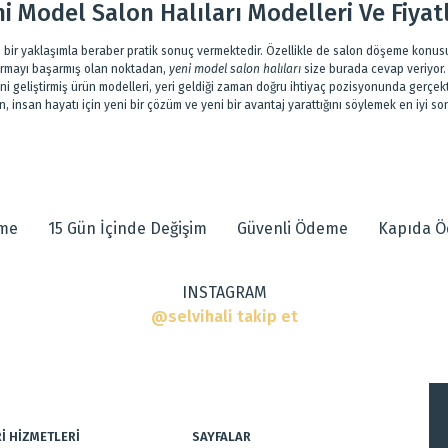
i Model Salon Halıları Modelleri Ve Fiyat
i bir yaklaşımla beraber pratik sonuç vermektedir. Özellikle de salon döşeme konu
tırmayı başarmış olan noktadan,
yeni model salon halıları
size burada cevap veriyor. 
ini geliştirmiş ürün modelleri, yeri geldiği zaman doğru ihtiyaç pozisyonunda gerç
, insan hayatı için yeni bir çözüm ve yeni bir avantaj yarattığını söylemek en iyi 
eme
15 Gün İçinde Değişim
Güvenli Ödeme
Kapıda 
INSTAGRAM
@selvihali takip et
İ HİZMETLERİ
SAYFALAR