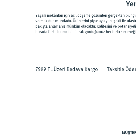
Yen
Yaşam mekânları için acil döşeme çözümleri gerçekten bilinçl
vermek durumundadır. Ürünlerini piyasaya yeni şekli ile ulaş
bakışta anlamanız mümkün olacaktır. Kalitesini ve potansiyel
burada farklı bir model olarak gördüğümüz her türlü seçeneğin
7999 TL Üzeri Bedava Kargo
Taksitle Öd
MÜŞTER