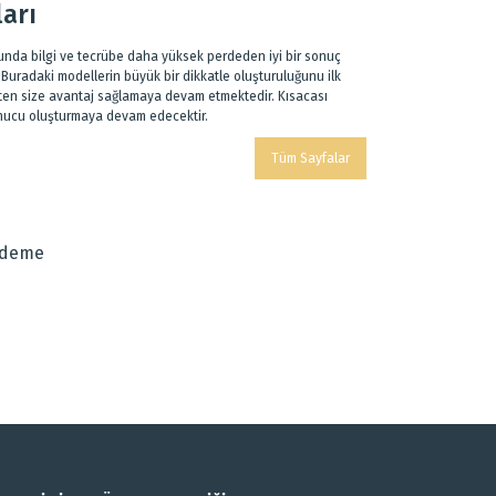
ları
sunda bilgi ve tecrübe daha yüksek perdeden iyi bir sonuç
Buradaki modellerin büyük bir dikkatle oluşturuluğunu ilk
ekten size avantaj sağlamaya devam etmektedir. Kısacası
sonucu oluşturmaya devam edecektir.
Tüm Sayfalar
Ödeme