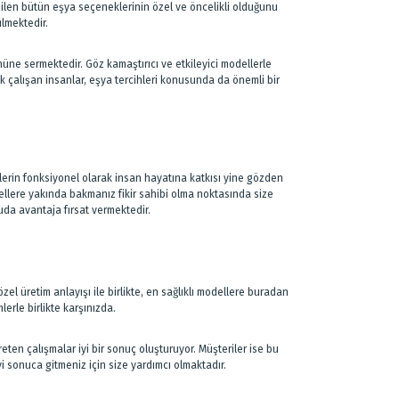
edilen bütün eşya seçeneklerinin özel ve öncelikli olduğunu
ülmektedir.
üne sermektedir. Göz kamaştırıcı ve etkileyici modellerle
k çalışan insanlar, eşya tercihleri konusunda da önemli bir
lerin fonksiyonel olarak insan hayatına katkısı yine gözden
ellere yakında bakmanız fikir sahibi olma noktasında size
uda avantaja fırsat vermektedir.
zel üretim anlayışı ile birlikte, en sağlıklı modellere buradan
lerle birlikte karşınızda.
reten çalışmalar iyi bir sonuç oluşturuyor. Müşteriler ise bu
 sonuca gitmeniz için size yardımcı olmaktadır.