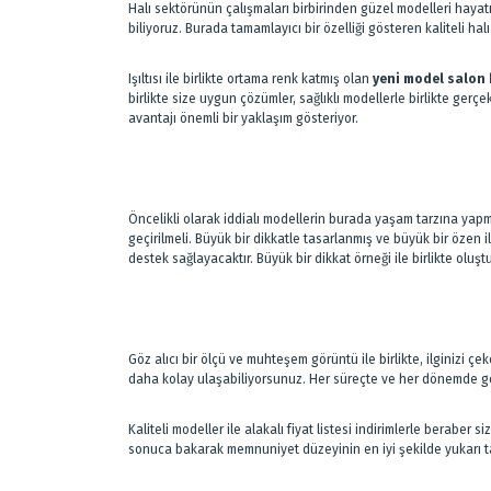
Halı sektörünün çalışmaları birbirinden güzel modelleri hayat
biliyoruz. Burada tamamlayıcı bir özelliği gösteren kaliteli ha
Işıltısı ile birlikte ortama renk katmış olan
yeni model salon 
birlikte size uygun çözümler, sağlıklı modellerle birlikte ge
avantajı önemli bir yaklaşım gösteriyor.
Öncelikli olarak iddialı modellerin burada yaşam tarzına yap
geçirilmeli. Büyük bir dikkatle tasarlanmış ve büyük bir özen 
destek sağlayacaktır. Büyük bir dikkat örneği ile birlikte ol
Göz alıcı bir ölçü ve muhteşem görüntü ile birlikte, ilginizi ç
daha kolay ulaşabiliyorsunuz. Her süreçte ve her dönemde göz
Kaliteli modeller ile alakalı fiyat listesi indirimlerle berabe
sonuca bakarak memnuniyet düzeyinin en iyi şekilde yukarı ta