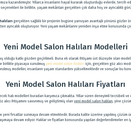
ımıza kazandırmıştır. Yıllarca insanların hayal kurarak oluşturduğu evlerde, tercih 
lı seçenekleri ile birlikte, yaşam mekânları gerçekten çok daha hoş ve ayrıcalıklı gör
halıları
gerçekten sağlıklı bir projenin bugüne yansıyan avantajlı yönünü gözler ön
rçekten ayrıcalık oluşturuyor. Yeni yaşam mekânlarını yeniden inşa etme konusunda ço
Yeni Model Salon Halıları Modelleri
mış olduğu katkı gözden geçirilmeli. Buna ek olarak ihtişamı üst düzeyde olan model
ile birlikte piyasaya sunulmuş
yeni model salon halıları
için, gerçekten göz alıcı mod
uşturulmuş modeller, insanların yaşam standardını yükseltmektedir ve sonuçlar bu kon
Yeni Model Salon Halıları Fiyatları
ekecek halı modelleri buradan karşımıza çıkmakta. Yıllar süren deneyimli tecrübeli ve ö
 alıcı ihtişamını savunmuş ve geliştirmiş olan
yeni model salon halıları
, yine çözüm
r size yeni fırsatlar sunmaya devam etmektedir. Burada kalite üzerine yapılmış çözüm ü
şımaya devam ediyor. Halılar ve fiyatları konusunda yapılan değerlendirmeler en iyi