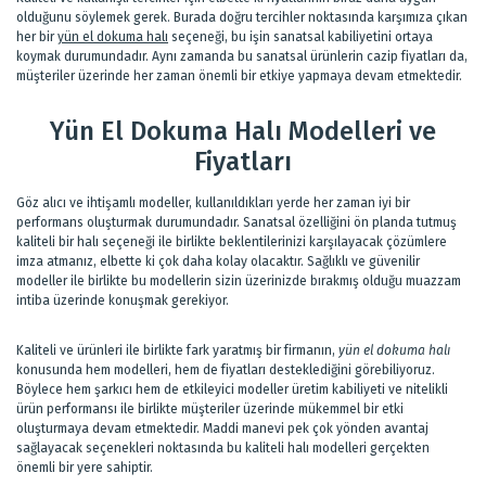
olduğunu söylemek gerek. Burada doğru tercihler noktasında karşımıza çıkan
her bir
yün el dokuma halı
seçeneği, bu işin sanatsal kabiliyetini ortaya
koymak durumundadır. Aynı zamanda bu sanatsal ürünlerin cazip fiyatları da,
müşteriler üzerinde her zaman önemli bir etkiye yapmaya devam etmektedir.
Yün El Dokuma Halı Modelleri ve
Fiyatları
Göz alıcı ve ihtişamlı modeller, kullanıldıkları yerde her zaman iyi bir
performans oluşturmak durumundadır. Sanatsal özelliğini ön planda tutmuş
kaliteli bir halı seçeneği ile birlikte beklentilerinizi karşılayacak çözümlere
imza atmanız, elbette ki çok daha kolay olacaktır. Sağlıklı ve güvenilir
modeller ile birlikte bu modellerin sizin üzerinizde bırakmış olduğu muazzam
intiba üzerinde konuşmak gerekiyor.
Kaliteli ve ürünleri ile birlikte fark yaratmış bir firmanın,
yün el dokuma halı
konusunda hem modelleri, hem de fiyatları desteklediğini görebiliyoruz.
Böylece hem şarkıcı hem de etkileyici modeller üretim kabiliyeti ve nitelikli
ürün performansı ile birlikte müşteriler üzerinde mükemmel bir etki
oluşturmaya devam etmektedir. Maddi manevi pek çok yönden avantaj
sağlayacak seçenekleri noktasında bu kaliteli halı modelleri gerçekten
önemli bir yere sahiptir.