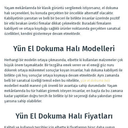
Yaşam mekânlarında bir klasik görüntü sergilemek istiyorsanız, el dokuma
halı seçenekleri, bu konuda gerçekten bir öncelikle alternatif olacaktır.
Kabiliyetinin yansıtan ve belli bir beceri ile birlikte insanlar üzerinde pozitif
bir etki bırakan üretici firmalar dikkat çekmektedir. Buradaki firmaların
kabiliyeti ve ortaya koyduğu sağlıklı ürünler noktasında gerçekten sanatsal
özellikleri, kendini göstermeye devam etmektedir.
Yün El Dokuma Halı Modelleri
Herhangi bir modelin ortaya çıkmasında, elbette ki kullanılan malzemeler çok
büyük önem taşımaktadır. Bir tezgâha emek veren ve el emeği göz nuru
dökerek ortaya mükemmel sonuçlar koyan insanlar, halı dokuma kabiliyeti ile
birlikte çok hoş sonuçlar ortaya koymaya devam etmektedir. Aynı zamanda
belli bir sanatsal özelliği temsil eden bu nitelikte,
yün el dokuma halı
modelleri maddi manevi çok önemli bir avantaja sahip durumdadır. Yaşam
mekânlarında bu tür halıları görmek isteyen insanlar, en başta da bu zamana
kadar yaptıkları doğru tercih ile birlikte iyi bir seçeneği daha yakından görme
şansına sahip olabilirler.
Yün El Dokuma Halı Fiyatları
Kaliteli ve kullanışlı tercihler için elbette ki fiyatlarının biraz daha uygun