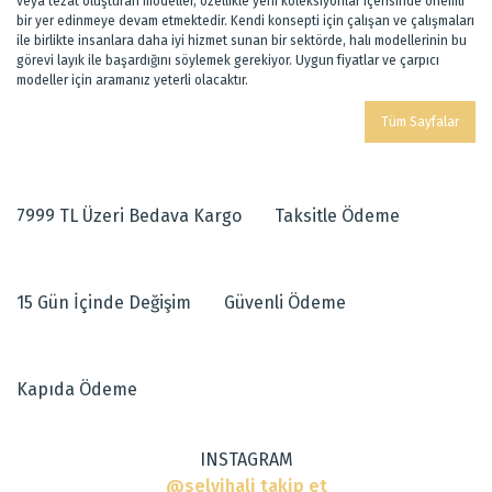
veya tezat oluşturan modeller, özellikle yeni koleksiyonlar içerisinde önemli
bir yer edinmeye devam etmektedir. Kendi konsepti için çalışan ve çalışmaları
ile birlikte insanlara daha iyi hizmet sunan bir sektörde, halı modellerinin bu
görevi layık ile başardığını söylemek gerekiyor. Uygun fiyatlar ve çarpıcı
modeller için aramanız yeterli olacaktır.
Tüm Sayfalar
7999 TL Üzeri Bedava Kargo
Taksitle Ödeme
15 Gün İçinde Değişim
Güvenli Ödeme
Kapıda Ödeme
INSTAGRAM
@selvihali takip et