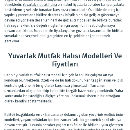
etmektedir.
Yuvarlak mutfak halısı
en makul fiyatlarla beraber kampanyalarla
desteklenmiş şekliyle buradan karşımıza çıkmaktadır. Özellikle de bu iş için
yapılmış yatırımlarla birlikte ticaret çok büyük bir hızla gelişim göstermeye
devam ediyor. Hem desenleri hem de göz alıcı modelleri ile birlikte buradaki
halı seçenekleri, siz değerli müşteriler için apayrı bir fırsat oluşturmaya
devam etmektedir. Modelleri ile fiyatlarıyla ve göz alıcı tasarımları ile birlikte,
yuvarlak halı seçeneklerini gerçekten en iyi şekilde değerlendirmek
gerekiyor.
Yuvarlak Mutfak Halısı Modelleri Ve
Fiyatları
Her bir yuvarlak mutfak halısı modeli için çok özenli bir çalışma ortaya
konduğu bilinmektedir. Özellikle de bu halı dokunurken tezgâh ayarı ve iplik
kontrolü çok önemli bir iş olarak karşımıza çıkmaktadır. Tamamen
uzmanlardan oluşan bir ekip ile birlikte tezgâh hazır hale gelmektedir. Daha
sonrasında ise istediğiniz ölçüye göre halı dokumak sistemin bir armağanı
olarak kendini göstermektedir.
Kaliteli tezgâhlarda emek harcanarak dokunmuş olan
yuvarlak mutfak halısı
modelleri, yaşam mekânları için her zaman farklı bir geometrik şekil olmaya
devam etmiştir. Bununla beraber yaşam mekânları ile birlikte uyum gösteren