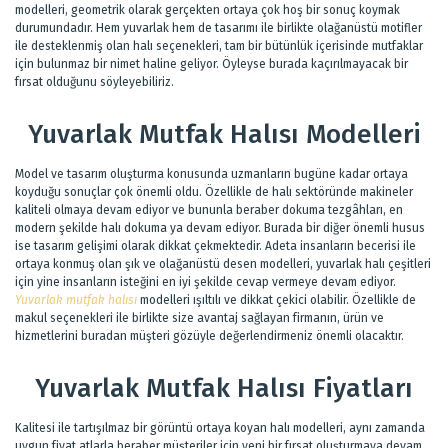
modelleri, geometrik olarak gerçekten ortaya çok hoş bir sonuç koymak
durumundadır. Hem yuvarlak hem de tasarımı ile birlikte olağanüstü motifler
ile desteklenmiş olan halı seçenekleri, tam bir bütünlük içerisinde mutfaklar
için bulunmaz bir nimet haline geliyor. Öyleyse burada kaçırılmayacak bir
fırsat olduğunu söyleyebiliriz.
Yuvarlak Mutfak Halısı Modelleri
Model ve tasarım oluşturma konusunda uzmanların bugüne kadar ortaya
koyduğu sonuçlar çok önemli oldu. Özellikle de halı sektöründe makineler
kaliteli olmaya devam ediyor ve bununla beraber dokuma tezgâhları, en
modern şekilde halı dokuma ya devam ediyor. Burada bir diğer önemli husus
ise tasarım gelişimi olarak dikkat çekmektedir. Adeta insanların becerisi ile
ortaya konmuş olan şık ve olağanüstü desen modelleri, yuvarlak halı çeşitleri
için yine insanların isteğini en iyi şekilde cevap vermeye devam ediyor.
Yuvarlak mutfak halısı
modelleri ışıltılı ve dikkat çekici olabilir. Özellikle de
makul seçenekleri ile birlikte size avantaj sağlayan firmanın, ürün ve
hizmetlerini buradan müşteri gözüyle değerlendirmeniz önemli olacaktır.
Yuvarlak Mutfak Halısı Fiyatları
Kalitesi ile tartışılmaz bir görüntü ortaya koyan halı modelleri, aynı zamanda
uygun fiyat atlarla beraber müşteriler için yeni bir fırsat oluşturmaya devam