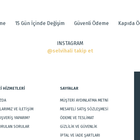
 diğer konularda yetersiz gördüğünüz noktaları öneri formunu kullanarak tarafımı
eme
15 Gün İçinde Değişim
Güvenli Ödeme
Kapıda 
INSTAGRAM
r
@selvihali takip et
İ HİZMETLERİ
SAYFALAR
IZDA
MÜŞTERİ AYDINLATMA METNİ
Gönder
ARIMIZ VE İLETİŞİM
MESAFELİ SATIŞ SÖZLEŞMESİ
LIŞVERİŞ YAPARIM?
ÖDEME VE TESLİMAT
SORULAN SORULAR
GİZLİLİK VE GÜVENLİK
İPTAL VE İADE ŞARTLARI