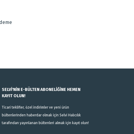
za iletebilirsiniz.
Ödeme
SELVİ'NİN E-BÜLTEN ABONELİĞİNE HEMEN
KAYIT OLUN!
Ticari teklifler, özel indirimler ve yeni ürün
bültenlerinden haberdar olmak için Selvi Halıcılık
tarafından yayınlanan bültenleri almak için kayıt olun!