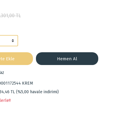
.301,00 TL
te Ekle
Hemen Al
az
0001172544 KREM
34,46 TL (%5,00 havale indirimi)
erle!!