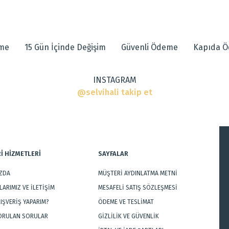
 diğer konularda yetersiz gördüğünüz noktaları öneri formunu kullanarak tarafımı
eme
15 Gün İçinde Değişim
Güvenli Ödeme
Kapıda 
INSTAGRAM
@selvihali takip et
ar
İ HİZMETLERİ
SAYFALAR
IZDA
MÜŞTERİ AYDINLATMA METNİ
Gönder
ARIMIZ VE İLETİŞİM
MESAFELİ SATIŞ SÖZLEŞMESİ
LIŞVERİŞ YAPARIM?
ÖDEME VE TESLİMAT
SORULAN SORULAR
GİZLİLİK VE GÜVENLİK