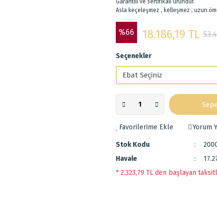
Garantili ve sertifikalı üründür.
Asla keçeleşmez , kelleşmez , uzun öm
%66
18.186,19 TL
53.
Seçenekler
Sepe
Yorum Y
Stok Kodu
200
Havale
17.2
* 2.323,79 TL den başlayan taksitl