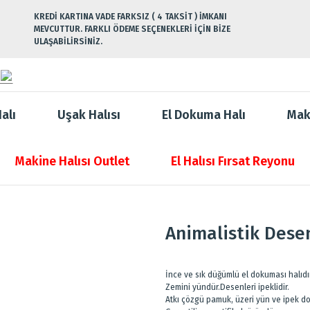
KREDİ KARTINA VADE FARKSIZ ( 4 TAKSİT ) İMKANI
MEVCUTTUR. FARKLI ÖDEME SEÇENEKLERİ İÇİN BİZE
ULAŞABİLİRSİNİZ.
alı
Uşak Halısı
El Dokuma Halı
Mak
Makine Halısı Outlet
El Halısı Fırsat Reyonu
Animalistik Desenl
İnce ve sık düğümlü el dokuması halıdır
Zemini yündür.Desenleri ipeklidir.
Atkı çözgü pamuk, üzeri yün ve ipek d