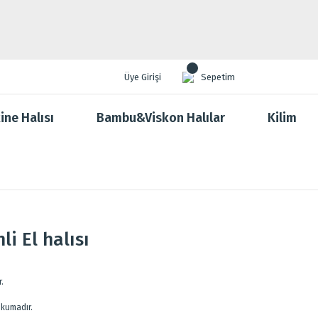
Üye Girişi
Sepetim
ine Halısı
Bambu&Viskon Halılar
Kilim
i El halısı
.
okumadır.