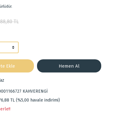
ürlüdür.
488,80 TL
te Ekle
Hemen Al
az
0001166727 KAHVERENGİ
76,88 TL (%5,00 havale indirimi)
erle!!