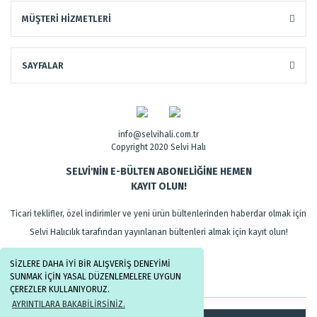
MÜŞTERİ HİZMETLERİ
SAYFALAR
info@selvihali.com.tr
Copyright 2020 Selvi Halı
SELVİ'NİN E-BÜLTEN ABONELİĞİNE HEMEN
KAYIT OLUN!
Ticari teklifler, özel indirimler ve yeni ürün bültenlerinden haberdar olmak için
Selvi Halıcılık tarafından yayınlanan bültenleri almak için kayıt olun!
SİZLERE DAHA İYİ BİR ALIŞVERİŞ DENEYİMİ
SUNMAK İÇİN YASAL DÜZENLEMELERE UYGUN
ÇEREZLER KULLANIYORUZ.
AYRINTILARA BAKABİLİRSİNİZ.