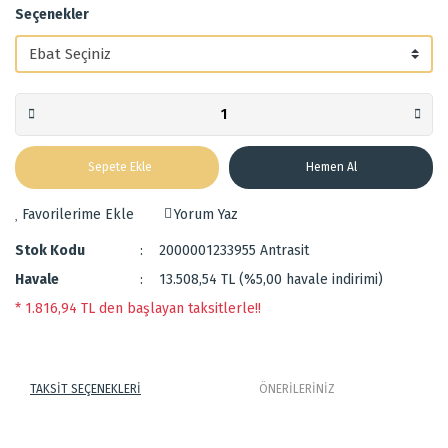
Seçenekler
Sepete Ekle
Hemen Al
Yorum Yaz
Stok Kodu
2000001233955 Antrasit
Havale
13.508,54 TL (%5,00 havale indirimi)
* 1.816,94 TL den başlayan taksitlerle!!
TAKSİT SEÇENEKLERİ
ÖNERİLERİNİZ
Sık dokuma makine halısıdır.
Bu ürünün fiyat bilgisi, resim, ürün açıklamalarında ve diğer