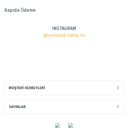
Ürün fiyatı diğer sitelerden daha pahalı.
Kapıda Ödeme
Bu ürüne benzer farklı alternatifler olmalı.
INSTAGRAM
@selvihali takip et
Gönder
MÜŞTERİ HİZMETLERİ
SAYFALAR