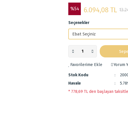
%54
6.094,08 TL
13.2
Seçenekler
Sepe
Yorum Y
Stok Kodu
200
Havale
5.78
* 778,69 TL den başlayan taksitle
 diğer konularda yetersiz gördüğünüz noktaları öneri formunu kullanarak tarafımı