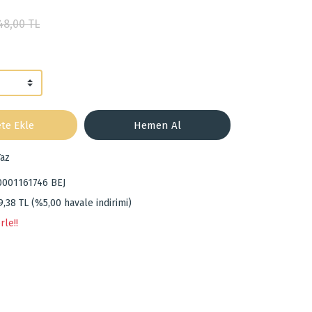
48,00 TL
te Ekle
Hemen Al
az
0001161746 BEJ
9,38 TL (%5,00 havale indirimi)
rle!!
za iletebilirsiniz.