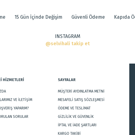
eme
15 Gün İçinde Değişim
Güvenli Ödeme
Kapıda 
ı
INSTAGRAM
ar
@selvihali takip et
İ HİZMETLERİ
SAYFALAR
IZDA
MÜŞTERİ AYDINLATMA METNİ
Gönder
ARIMIZ VE İLETİŞİM
MESAFELİ SATIŞ SÖZLEŞMESİ
LIŞVERİŞ YAPARIM?
ÖDEME VE TESLİMAT
SORULAN SORULAR
GİZLİLİK VE GÜVENLİK
İPTAL VE İADE ŞARTLARI
KARGO TAKİBİ