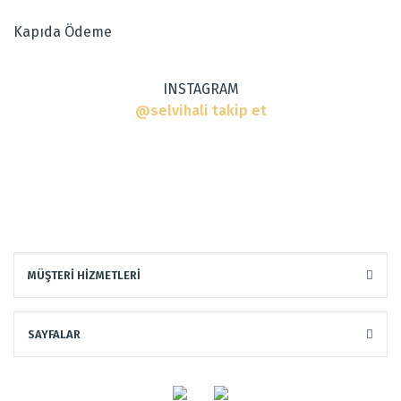
Ürün fiyatı diğer sitelerden daha pahalı.
Kapıda Ödeme
Bu ürüne benzer farklı alternatifler olmalı.
INSTAGRAM
@selvihali takip et
Gönder
MÜŞTERİ HİZMETLERİ
SAYFALAR