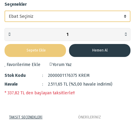
Seçenekler
Sepete Ekle
Hemen Al
Yorum Yaz
Stok Kodu
2000001176375 KREM
Havale
2.511,65 TL (%5,00 havale indirimi)
* 337,82 TL den başlayan taksitlerle!!
TAKSİT SEÇENEKLERİ
ÖNERİLERİNİZ
Hav ve toz vermez.
Bu ürünün fiyat bilgisi, resim, ürün açıklamalarında ve diğer