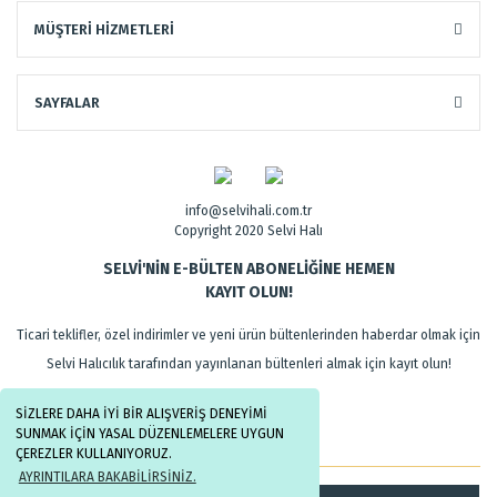
MÜŞTERİ HİZMETLERİ
SAYFALAR
info@selvihali.com.tr
Copyright 2020 Selvi Halı
SELVİ'NİN E-BÜLTEN ABONELİĞİNE HEMEN
KAYIT OLUN!
Ticari teklifler, özel indirimler ve yeni ürün bültenlerinden haberdar olmak için
Selvi Halıcılık tarafından yayınlanan bültenleri almak için kayıt olun!
SİZLERE DAHA İYİ BİR ALIŞVERİŞ DENEYİMİ
SUNMAK İÇİN YASAL DÜZENLEMELERE UYGUN
ÇEREZLER KULLANIYORUZ.
AYRINTILARA BAKABİLİRSİNİZ.