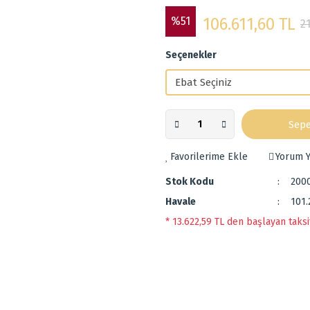
%51
106.611,60 TL
2
Seçenekler
Sepe
Yorum Y
Stok Kodu
200
Havale
101.
* 13.622,59 TL den başlayan taksit
 diğer konularda yetersiz gördüğünüz noktaları öneri formunu kullanarak tarafımı