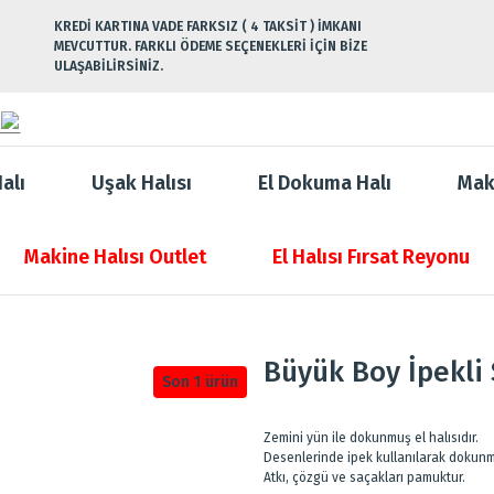
KREDİ KARTINA VADE FARKSIZ ( 4 TAKSİT ) İMKANI
MEVCUTTUR. FARKLI ÖDEME SEÇENEKLERİ İÇİN BİZE
ULAŞABİLİRSİNİZ.
alı
Uşak Halısı
El Dokuma Halı
Mak
Makine Halısı Outlet
El Halısı Fırsat Reyonu
Büyük Boy İpekli 
Son 1 ürün
Zemini yün ile dokunmuş el halısıdır.
Desenlerinde ipek kullanılarak dokunm
Atkı, çözgü ve saçakları pamuktur.