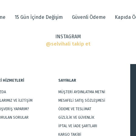
eme
15 Gün İçinde Değişim
Güvenli Ödeme
Kapıda 
INSTAGRAM
r
@selvihali takip et
İ HİZMETLERİ
SAYFALAR
IZDA
MÜŞTERİ AYDINLATMA METNİ
Gönder
ARIMIZ VE İLETİŞİM
MESAFELİ SATIŞ SÖZLEŞMESİ
LIŞVERİŞ YAPARIM?
ÖDEME VE TESLİMAT
SORULAN SORULAR
GİZLİLİK VE GÜVENLİK
İPTAL VE İADE ŞARTLARI
KARGO TAKİBİ