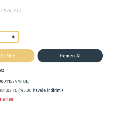
17.574,70 TL
te Ekle
Hemen Al
az
0001152478 BEJ
281,02 TL (%5,00 havale indirimi)
lerle!!
za iletebilirsiniz.