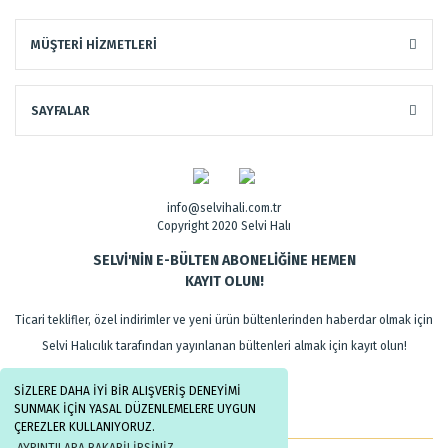
MÜŞTERİ HİZMETLERİ
SAYFALAR
info@selvihali.com.tr
Copyright 2020 Selvi Halı
SELVİ'NİN E-BÜLTEN ABONELİĞİNE HEMEN
KAYIT OLUN!
Ticari teklifler, özel indirimler ve yeni ürün bültenlerinden haberdar olmak için
Selvi Halıcılık tarafından yayınlanan bültenleri almak için kayıt olun!
SİZLERE DAHA İYİ BİR ALIŞVERİŞ DENEYİMİ
SUNMAK İÇİN YASAL DÜZENLEMELERE UYGUN
ÇEREZLER KULLANIYORUZ.
AYRINTILARA BAKABİLİRSİNİZ.