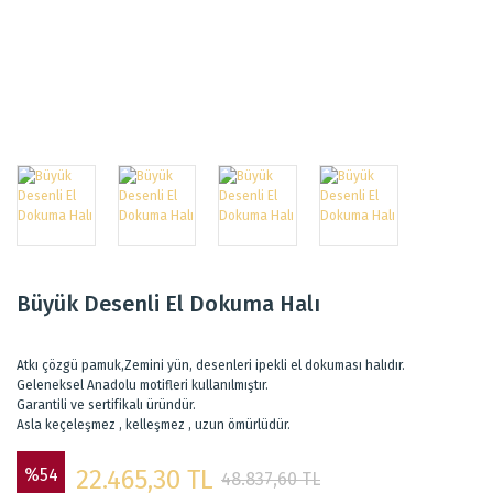
Büyük Desenli El Dokuma Halı
Atkı çözgü pamuk,Zemini yün, desenleri ipekli el dokuması halıdır.
Geleneksel Anadolu motifleri kullanılmıştır.
Garantili ve sertifikalı üründür.
Asla keçeleşmez , kelleşmez , uzun ömürlüdür.
%54
22.465,30 TL
48.837,60 TL