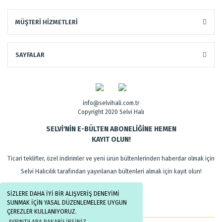
MÜŞTERİ HİZMETLERİ
SAYFALAR
info@selvihali.com.tr
Copyright 2020 Selvi Halı
SELVİ'NİN E-BÜLTEN ABONELİĞİNE HEMEN
KAYIT OLUN!
Ticari teklifler, özel indirimler ve yeni ürün bültenlerinden haberdar olmak için
Selvi Halıcılık tarafından yayınlanan bültenleri almak için kayıt olun!
SİZLERE DAHA İYİ BİR ALIŞVERİŞ DENEYİMİ
SUNMAK İÇİN YASAL DÜZENLEMELERE UYGUN
ÇEREZLER KULLANIYORUZ.
AYRINTILARA BAKABİLİRSİNİZ.