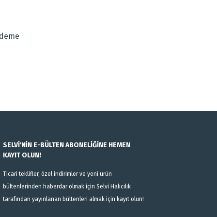
za iletebilirsiniz.
Ödeme
SELVİ'NİN E-BÜLTEN ABONELİĞİNE HEMEN
KAYIT OLUN!
Ticari teklifler, özel indirimler ve yeni ürün
bültenlerinden haberdar olmak için Selvi Halıcılık
tarafından yayınlanan bültenleri almak için kayıt olun!