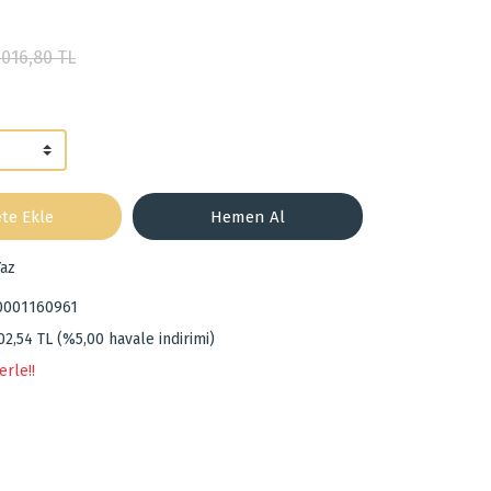
.016,80 TL
te Ekle
Hemen Al
az
0001160961
02,54 TL (%5,00 havale indirimi)
erle!!