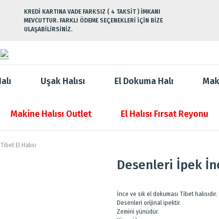
KREDİ KARTINA VADE FARKSIZ ( 4 TAKSİT ) İMKANI
MEVCUTTUR. FARKLI ÖDEME SEÇENEKLERİ İÇİN BİZE
ULAŞABİLİRSİNİZ.
alı
Uşak Halısı
El Dokuma Halı
Mak
Makine Halısı Outlet
El Halısı Fırsat Reyonu
Tibet El Halısı
Desenleri İpek İnc
İnce ve sık el dokuması Tibet halısıdır.
Desenleri orijinal ipektir.
Zemini yünüdür.