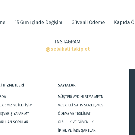
 diğer konularda yetersiz gördüğünüz noktaları öneri formunu kullanarak tarafımı
eme
15 Gün İçinde Değişim
Güvenli Ödeme
Kapıda 
INSTAGRAM
r
@selvihali takip et
İ HİZMETLERİ
SAYFALAR
IZDA
MÜŞTERİ AYDINLATMA METNİ
Gönder
ARIMIZ VE İLETİŞİM
MESAFELİ SATIŞ SÖZLEŞMESİ
LIŞVERİŞ YAPARIM?
ÖDEME VE TESLİMAT
SORULAN SORULAR
GİZLİLİK VE GÜVENLİK
İPTAL VE İADE ŞARTLARI