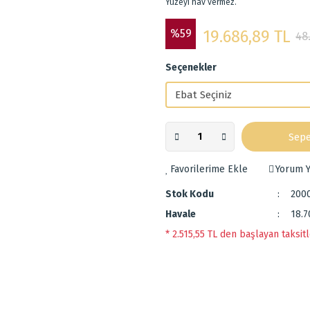
Yüzeyi hav vermez.
%59
19.686,89 TL
48
Seçenekler
Sepe
Yorum Y
Stok Kodu
200
Havale
18.7
* 2.515,55 TL den başlayan taksitl