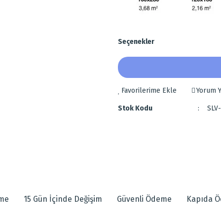
Seçenekler
Yorum Y
Stok Kodu
SLV
 diğer konularda yetersiz gördüğünüz noktaları öneri formunu kullanarak tarafımı
eme
15 Gün İçinde Değişim
Güvenli Ödeme
Kapıda 