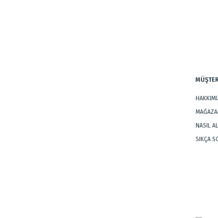
Ürün bilgilerinde hatalar bulunuyor.
Ürün fiyatı diğer sitelerden daha pahalı.
Bu ürüne benzer farklı alternatifler olmalı.
MÜŞTER
HAKKIM
MAĞAZAL
NASIL A
SIKÇA 