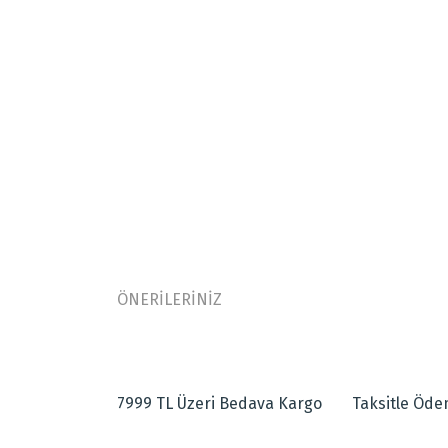
ÖNERİLERİNİZ
Bu ürünün fiyat bilgisi, resim, ürün açıklamalarında ve
Desenleri İpek Klasik El Halısı
Görüş ve önerileriniz için teşekkür ederiz.
Klasik tarzda el dokuması halıdır.
7999 TL Üzeri Bedava Kargo
Taksitle Öd
Desenleri parlak altın rengi ipekten dokunmuştur.
Ürün resmi kalitesiz, bozuk veya görüntülenemiyor.
Orta zemin bej kenar bordür zemin rengi bordodur.
Ürün açıklamasında eksik bilgiler bulunuyor.
Ebat: 1.70X2.40=4.08m²