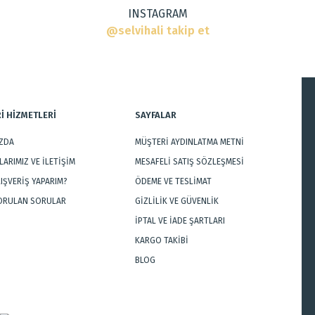
INSTAGRAM
@selvihali takip et
İ HİZMETLERİ
SAYFALAR
IZDA
MÜŞTERİ AYDINLATMA METNİ
Gönder
ARIMIZ VE İLETİŞİM
MESAFELİ SATIŞ SÖZLEŞMESİ
LIŞVERİŞ YAPARIM?
ÖDEME VE TESLİMAT
SORULAN SORULAR
GİZLİLİK VE GÜVENLİK
İPTAL VE İADE ŞARTLARI
KARGO TAKİBİ
BLOG