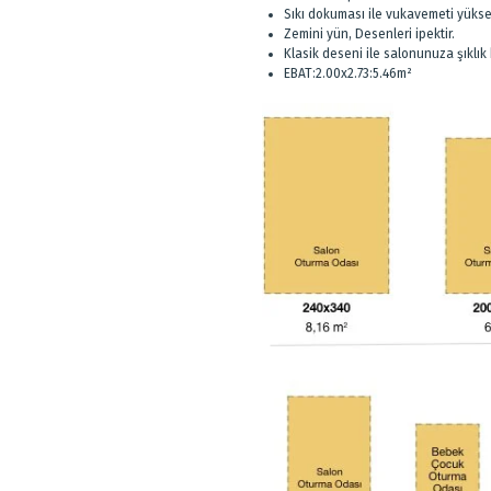
Sıkı dokuması ile vukavemeti yükse
Zemini yün, Desenleri ipektir.
Klasik deseni ile salonunuza şıklık 
EBAT:2.00x2.73:5.46m²