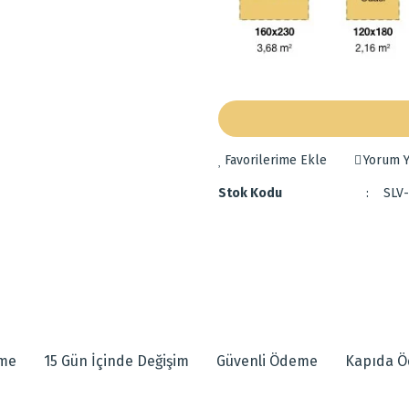
Yorum Y
Stok Kodu
SLV
 diğer konularda yetersiz gördüğünüz noktaları öneri formunu kullanarak tarafımı
amuktur.
eme
15 Gün İçinde Değişim
Güvenli Ödeme
Kapıda 