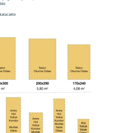
ktir.
katacaktır.