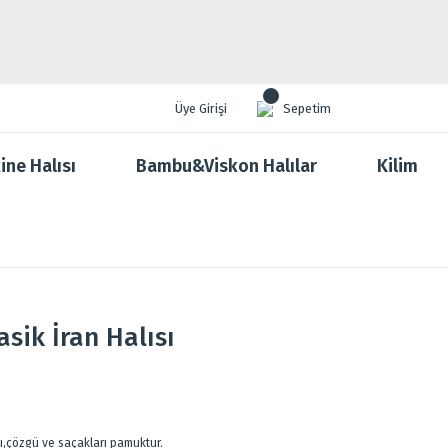
Üye Girişi
Sepetim
ine Halısı
Bambu&Viskon Halılar
Kilim
asik İran Halısı
tı,çözgü ve saçakları pamuktur.