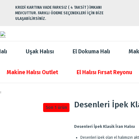
KREDİ KARTINA VADE FARKSIZ ( 4 TAKSİT ) İMKANI
MEVCUTTUR. FARKLI ÖDEME SEÇENEKLERİ İÇİN BİZE
ULAŞABİLİRSİNİZ.
alı
Uşak Halısı
El Dokuma Halı
Mak
Makine Halısı Outlet
El Halısı Fırsat Reyonu
ı
Desenleri İpek Kl
Son 1 ürün
Desenleri İpek Klasik İran Halısı
Desenleri ipek olan el halımızın ak