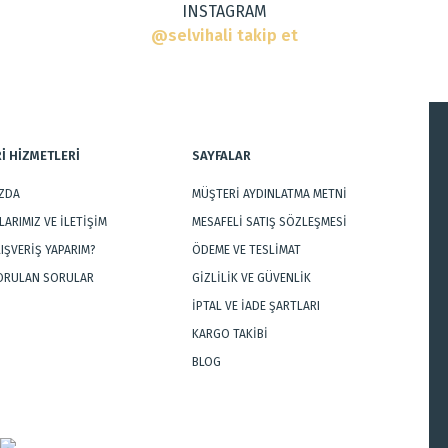
INSTAGRAM
@selvihali takip et
İ HİZMETLERİ
SAYFALAR
IZDA
MÜŞTERİ AYDINLATMA METNİ
Gönder
ARIMIZ VE İLETİŞİM
MESAFELİ SATIŞ SÖZLEŞMESİ
LIŞVERİŞ YAPARIM?
ÖDEME VE TESLİMAT
SORULAN SORULAR
GİZLİLİK VE GÜVENLİK
İPTAL VE İADE ŞARTLARI
KARGO TAKİBİ
BLOG