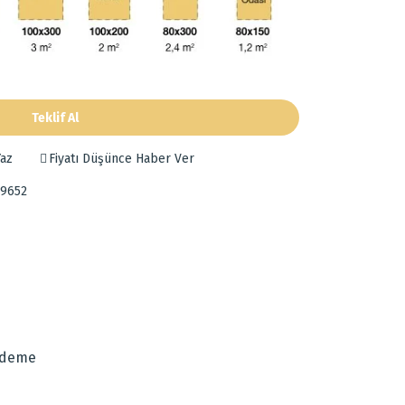
Teklif Al
az
Fiyatı Düşünce Haber Ver
-9652
za iletebilirsiniz.
Ödeme