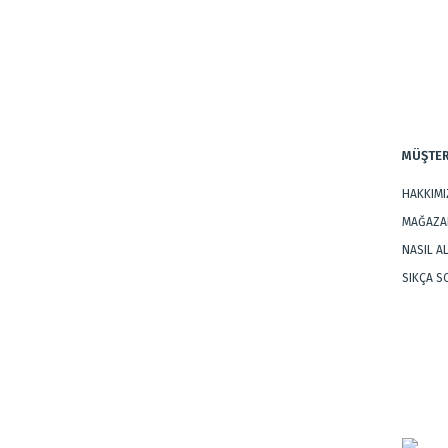
EBAT:2.00x2.73:5.46m²
Ürün bilgilerinde hatalar bulunuyor.
Ürün fiyatı diğer sitelerden daha pahalı.
Bu ürüne benzer farklı alternatifler olmalı.
MÜŞTER
HAKKIM
MAĞAZAL
NASIL A
SIKÇA 