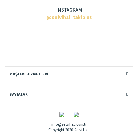
INSTAGRAM
@selvihali takip et
Gönder
MÜŞTERİ HİZMETLERİ
Dokuma Tipi
:
El Halısı
Tarz
:
Modern Halılar
SAYFALAR
info@selvihali.com.tr
Copyright 2020 Selvi Halı