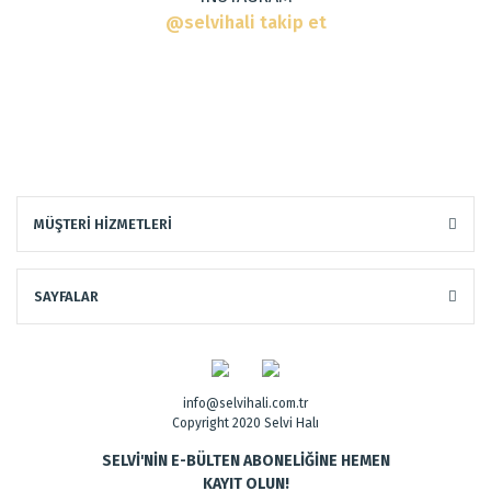
@selvihali takip et
Gönder
Dokuma Tipi
:
El Halısı
MÜŞTERİ HİZMETLERİ
Tarz
:
Modern Halılar
SAYFALAR
info@selvihali.com.tr
Copyright 2020 Selvi Halı
SELVİ'NİN E-BÜLTEN ABONELİĞİNE HEMEN
KAYIT OLUN!