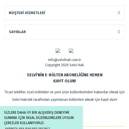
MÜŞTERİ HİZMETLERİ
SAYFALAR
info@selvihali.com.tr
Copyright 2020 Selvi Halı
SELVİ'NİN E-BÜLTEN ABONELİĞİNE HEMEN
KAYIT OLUN!
Ticari teklifler, özel indirimler ve yeni ürün bültenlerinden haberdar olmak için
Selvi Halıcılık tarafından yayınlanan bültenleri almak için kayıt olun!
SİZLERE DAHA İYİ BİR ALIŞVERİŞ DENEYİMİ
SUNMAK İÇİN YASAL DÜZENLEMELERE UYGUN
ÇEREZLER KULLANIYORUZ.
AYRINTILARA BAKABİLİRSİNİZ.