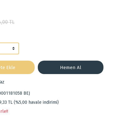
4,00 TL
te Ekle
Hemen Al
az
0001181058 BEJ
9,33 TL (%5,00 havale indirimi)
rle!!