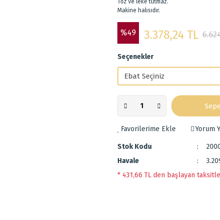
Toz ve leke tutmaz.
Makine halısıdır.
%49
3.378,24 TL
6.62
Seçenekler
Sepe
Yorum Y
Stok Kodu
200
Havale
3.20
* 431,66 TL den başlayan taksitle