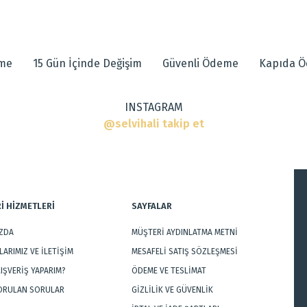
 diğer konularda yetersiz gördüğünüz noktaları öneri formunu kullanarak tarafımı
eme
15 Gün İçinde Değişim
Güvenli Ödeme
Kapıda 
INSTAGRAM
ı
@selvihali takip et
r, Modern Halılar
İ HİZMETLERİ
SAYFALAR
IZDA
MÜŞTERİ AYDINLATMA METNİ
Gönder
ARIMIZ VE İLETİŞİM
MESAFELİ SATIŞ SÖZLEŞMESİ
LIŞVERİŞ YAPARIM?
ÖDEME VE TESLİMAT
SORULAN SORULAR
GİZLİLİK VE GÜVENLİK