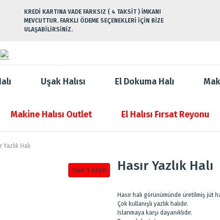
KREDİ KARTINA VADE FARKSIZ ( 4 TAKSİT ) İMKANI
MEVCUTTUR. FARKLI ÖDEME SEÇENEKLERİ İÇİN BİZE
ULAŞABİLİRSİNİZ.
alı
Uşak Halısı
El Dokuma Halı
Mak
Makine Halısı Outlet
El Halısı Fırsat Reyonu
r Yazlık Halı
Hasır Yazlık Halı
Son 1 ürün
Hasır halı görünümünde üretilmiş jüt hal
Çok kullanışlı yazlık halıdır.
Islanmaya karşı dayanıklıdır.