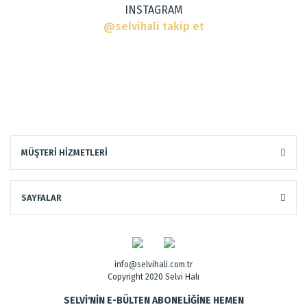
INSTAGRAM
@selvihali takip et
Gönder
MÜŞTERİ HİZMETLERİ
Dokuma Tipi
:
El Halısı
Tarz
:
Klasik Halılar
SAYFALAR
info@selvihali.com.tr
Copyright 2020 Selvi Halı
SELVİ'NİN E-BÜLTEN ABONELİĞİNE HEMEN