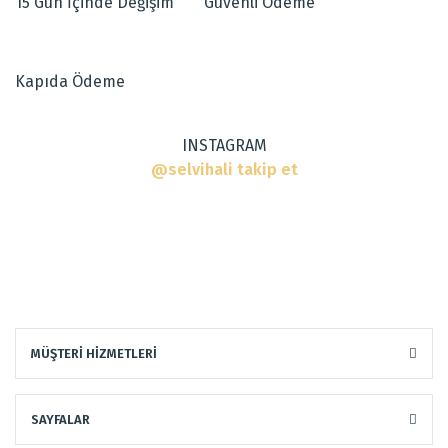
15 Gün İçinde Değişim
Güvenli Ödeme
Ürün açıklamasında eksik bilgiler bulunuyor.
Ürün bilgilerinde hatalar bulunuyor.
Dokuma Tipi
:
El Halısı
Ürün fiyatı diğer sitelerden daha pahalı.
Tarz
:
Klasik Halılar
Kapıda Ödeme
Bu ürüne benzer farklı alternatifler olmalı.
INSTAGRAM
@selvihali takip et
Gönder
MÜŞTERİ HİZMETLERİ
SAYFALAR