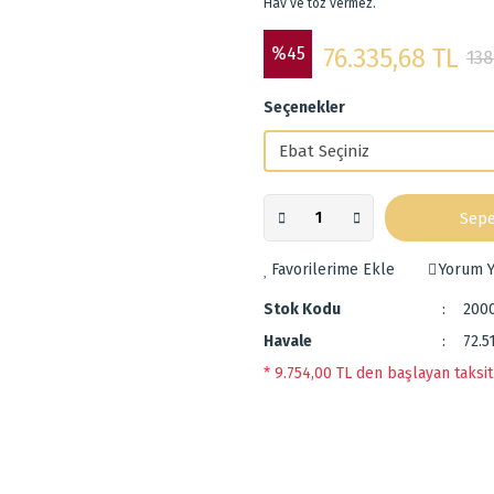
Hav ve toz vermez.
%45
76.335,68 TL
138
Seçenekler
Sepe
Yorum Y
Stok Kodu
200
Havale
72.5
* 9.754,00 TL den başlayan taksit