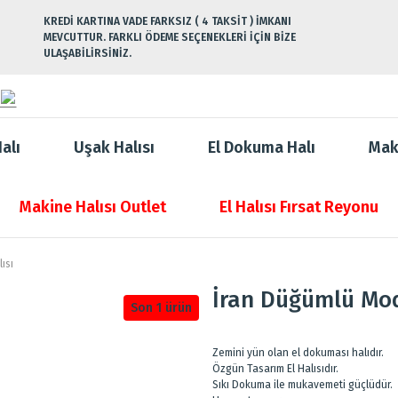
KREDİ KARTINA VADE FARKSIZ ( 4 TAKSİT ) İMKANI
MEVCUTTUR. FARKLI ÖDEME SEÇENEKLERİ İÇİN BİZE
ULAŞABİLİRSİNİZ.
alı
Uşak Halısı
El Dokuma Halı
Mak
Makine Halısı Outlet
El Halısı Fırsat Reyonu
ısı
İran Düğümlü Mod
Son 1 ürün
Zemini yün olan el dokuması halıdır.
Özgün Tasarım El Halısıdır.
Sıkı Dokuma ile mukavemeti güçlüdür.