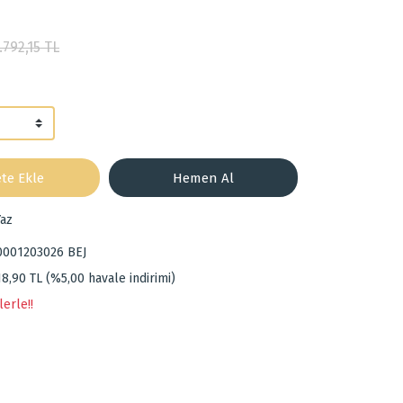
.792,15 TL
te Ekle
Hemen Al
az
0001203026 BEJ
18,90 TL (%5,00 havale indirimi)
lerle!!