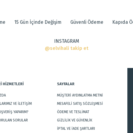
 diğer konularda yetersiz gördüğünüz noktaları öneri formunu kullanarak tarafımı
eme
15 Gün İçinde Değişim
Güvenli Ödeme
Kapıda 
INSTAGRAM
ar
@selvihali takip et
İ HİZMETLERİ
SAYFALAR
IZDA
MÜŞTERİ AYDINLATMA METNİ
Gönder
ARIMIZ VE İLETİŞİM
MESAFELİ SATIŞ SÖZLEŞMESİ
LIŞVERİŞ YAPARIM?
ÖDEME VE TESLİMAT
SORULAN SORULAR
GİZLİLİK VE GÜVENLİK
İPTAL VE İADE ŞARTLARI