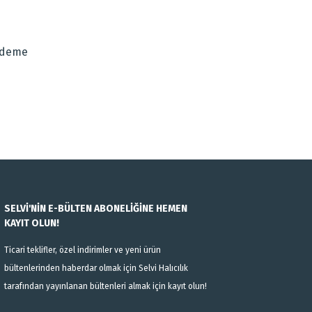
za iletebilirsiniz.
Ödeme
SELVİ'NİN E-BÜLTEN ABONELİĞİNE HEMEN
KAYIT OLUN!
Ticari teklifler, özel indirimler ve yeni ürün
bültenlerinden haberdar olmak için Selvi Halıcılık
tarafından yayınlanan bültenleri almak için kayıt olun!