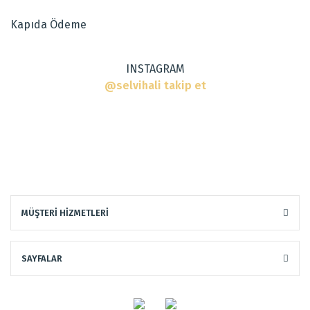
Ürün fiyatı diğer sitelerden daha pahalı.
Kapıda Ödeme
Bu ürüne benzer farklı alternatifler olmalı.
INSTAGRAM
@selvihali takip et
Gönder
MÜŞTERİ HİZMETLERİ
SAYFALAR